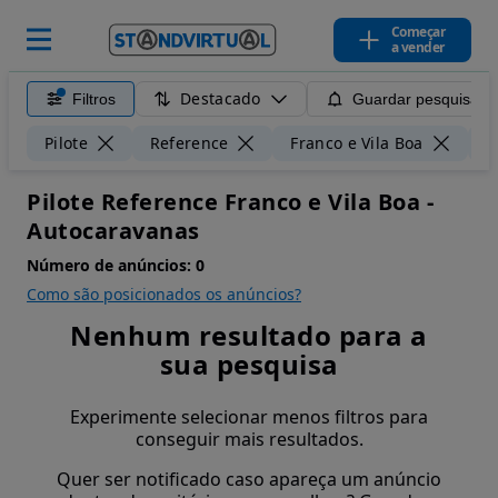
Começar
a vender
Destacado
Filtros
Guardar pesquisa
Pilote
Reference
Franco e Vila Boa
5
Pilote Reference Franco e Vila Boa -
Autocaravanas
Número de anúncios:
0
Como são posicionados os anúncios?
Nenhum resultado para a
sua pesquisa
Experimente selecionar menos filtros para
conseguir mais resultados.
Quer ser notificado caso apareça um anúncio