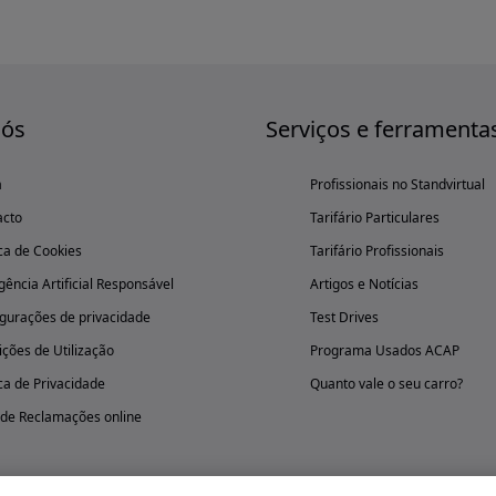
nós
Serviços e ferramenta
a
Profissionais no Standvirtual
acto
Tarifário Particulares
ica de Cookies
Tarifário Profissionais
igência Artificial Responsável
Artigos e Notícias
gurações de privacidade
Test Drives
ções de Utilização
Programa Usados ACAP
ica de Privacidade
Quanto vale o seu carro?
 de Reclamações online