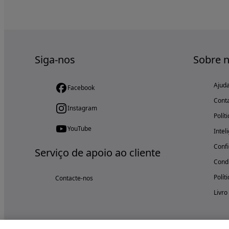
Siga-nos
Sobre 
Ajud
Facebook
Cont
Instagram
Polít
YouTube
Intel
Confi
Serviço de apoio ao cliente
Condi
Polít
Contacte-nos
Livro