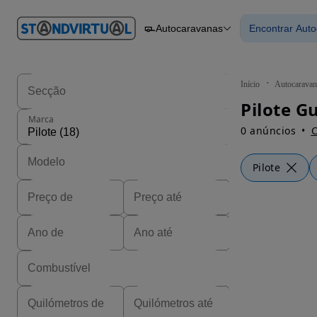
O nº 1
Autocaravanas
Encontrar Aut
em
Carros
Carros
Comerciais
Encontrar
Motos
Barcos
Autocaravanas
Início
Autocaravan
Pesados
Pilote G
Marca
0 anúncios
C
Pilote