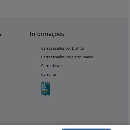
s
Informações
Carros usados por Distrito
Carros usados mais procurados
Carros Novos
Carreiras