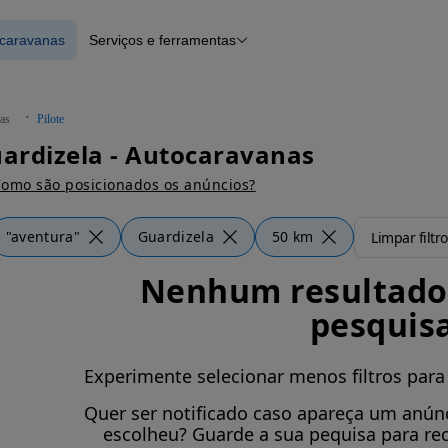
ocaravanas
Serviços e ferramentas
 Autocaravanas
Financiamento
Notícias e artigos
as
Pilote
uardizela - Autocaravanas
omo são posicionados os anúncios?
"aventura"
Guardizela
50 km
Limpar filtr
Nenhum resultado 
pesquis
Experimente selecionar menos filtros para
Quer ser notificado caso apareça um anúnc
escolheu? Guarde a sua pequisa para re