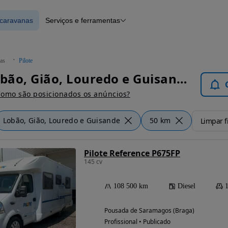
ocaravanas
Serviços e ferramentas
 Autocaravanas
Financiamento
Notícias e artigos
as
Pilote
Pilote Lobão, Gião, Louredo e Guisande - Autocaravanas
omo são posicionados os anúncios?
Lobão, Gião, Louredo e Guisande
50 km
Limpar fi
Pilote Reference P675FP
145 cv
108 500 km
Diesel
Pousada de Saramagos (Braga)
Profissional • Publicado