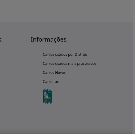
s
Informações
Carros usados por Distrito
Carros usados mais procurados
Carros Novos
Carreiras