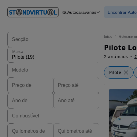
O nº 1
Autocaravanas
Encontrar Aut
em
Carros
Carros
Comerciais
Encontrar
Motos
Barcos
Autocaravanas
Início
Autocaravan
Pesados
Marca
2 anúncios
C
Pilote