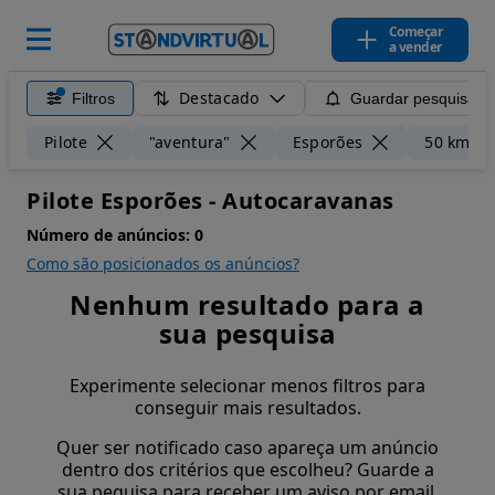
Começar
a vender
Destacado
Filtros
Guardar pesquisa
Pilote
"aventura"
Esporões
50 km
Pilote Esporões - Autocaravanas
Número de anúncios:
0
Como são posicionados os anúncios?
Nenhum resultado para a
sua pesquisa
Experimente selecionar menos filtros para
conseguir mais resultados.
Quer ser notificado caso apareça um anúncio
dentro dos critérios que escolheu? Guarde a
sua pequisa para receber um aviso por email.