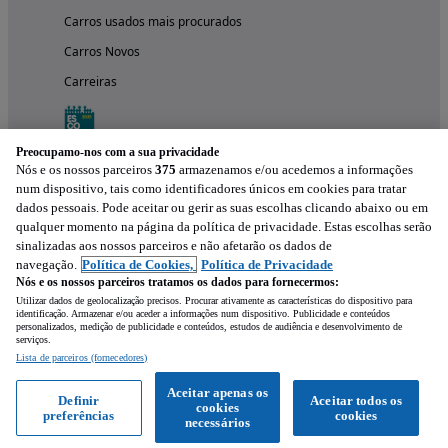
Carros usados mais procurados
Carros Novos
Carreiras
Preocupamo-nos com a sua privacidade
Nós e os nossos parceiros
375
armazenamos e/ou acedemos a informações
num dispositivo, tais como identificadores únicos em cookies para tratar
dados pessoais. Pode aceitar ou gerir as suas escolhas clicando abaixo ou em
qualquer momento na página da política de privacidade. Estas escolhas serão
sinalizadas aos nossos parceiros e não afetarão os dados de
navegação.
Política de Cookies,
Política de Privacidade
Nós e os nossos parceiros tratamos os dados para fornecermos:
Experimenta a aplicação
Utilizar dados de geolocalização precisos. Procurar ativamente as características do dispositivo para
identificação. Armazenar e/ou aceder a informações num dispositivo. Publicidade e conteúdos
personalizados, medição de publicidade e conteúdos, estudos de audiência e desenvolvimento de
serviços.
Lista de parceiros (fornecedores)
Aceitar apenas os
Definir
Aceitar todos os
cookies
preferências
cookies
necessários