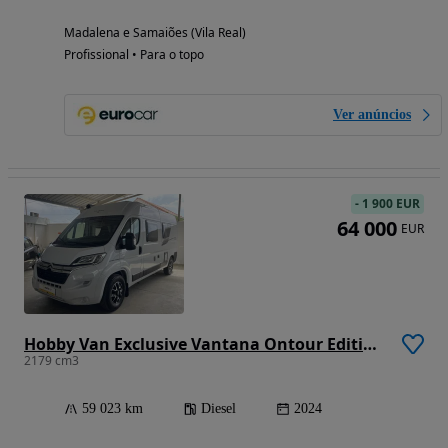
Madalena e Samaiões (Vila Real)
Profissional • Para o topo
Ver anúncios
-
1 900 EUR
64 000
EUR
Hobby Van Exclusive Vantana Ontour Edition - Autocaravana
2179 cm3
59 023 km
Diesel
2024