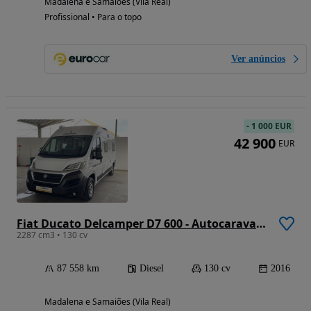
Madalena e Samaiões (Vila Real)
Profissional • Para o topo
Ver anúncios
-
1 000 EUR
42 900
EUR
Fiat Ducato Delcamper D7 600 - Autocaravana
2287 cm3 • 130 cv
87 558 km
Diesel
130 cv
2016
Madalena e Samaiões (Vila Real)