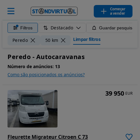
Começar
a vender
Destacado
Filtros
Guardar pesquisa
Limpar filtros
Peredo
50 km
Peredo - Autocaravanas
Número de anúncios:
13
Como são posicionados os anúncios?
39 950
EUR
Fleurette Migrateur Citroen C 73