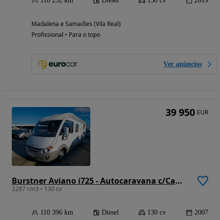
118 252 km
Diesel
130 cv
2019
Madalena e Samaiões (Vila Real)
Profissional • Para o topo
Ver anúncios
39 950
EUR
Burstner Aviano i725 - Autocaravana c/Cama Central
2287 cm3 • 130 cv
110 396 km
Diesel
130 cv
2007