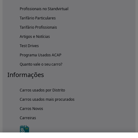
Profissionais no Standvirtual
Tarifário Particulares
Tarifário Profissionais
Artigos e Notícias
Test Drives
Programa Usados ACAP
Quanto vale o seu carro?
Informações
Carros usados por Distrito
Carros usados mais procurados
Carros Novos
Carreiras