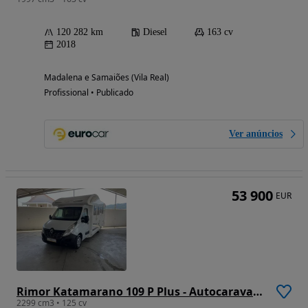
120 282 km
Diesel
163 cv
2018
Madalena e Samaiões (Vila Real)
Profissional • Publicado
Ver anúncios
53 900
EUR
Rimor Katamarano 109 P Plus - Autocaravana c/Cama Central e Cama Basculante
2299 cm3 • 125 cv