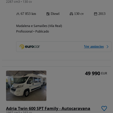
2287 cm3 • 130 cv
67 853 km
Diesel
130 cv
2013
Madalena e Samaiões (Vila Real)
Profissional • Publicado
Ver anúncios
49 990
EUR
Adria Twin 600 SPT Family - Autocaravana
1997 cm3 • 163 cv