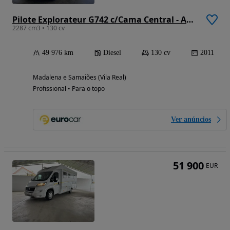
Pilote Explorateur G742 c/Cama Central - Autocaravana
2287 cm3 • 130 cv
49 976 km
Diesel
130 cv
2011
Madalena e Samaiões (Vila Real)
Profissional • Para o topo
Ver anúncios
51 900
EUR