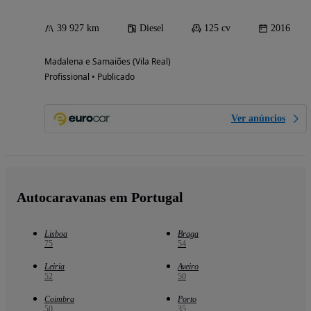
39 927 km
Diesel
125 cv
2016
Madalena e Samaiões (Vila Real)
Profissional • Publicado
Ver anúncios
Autocaravanas em Portugal
Lisboa
Braga
75
54
Leiria
Aveiro
52
50
Coimbra
Porto
50
35