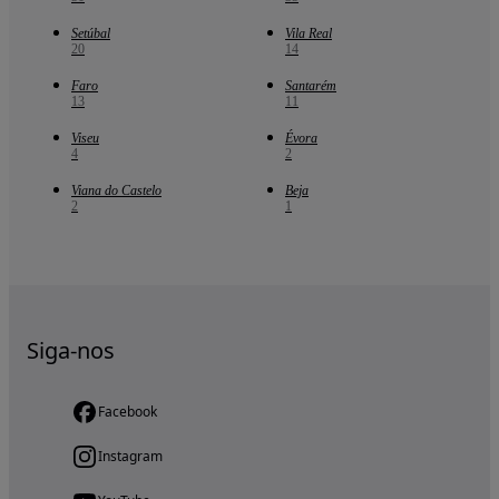
Setúbal
Vila Real
20
14
Faro
Santarém
13
11
Viseu
Évora
4
2
Viana do Castelo
Beja
2
1
Siga-nos
Facebook
Instagram