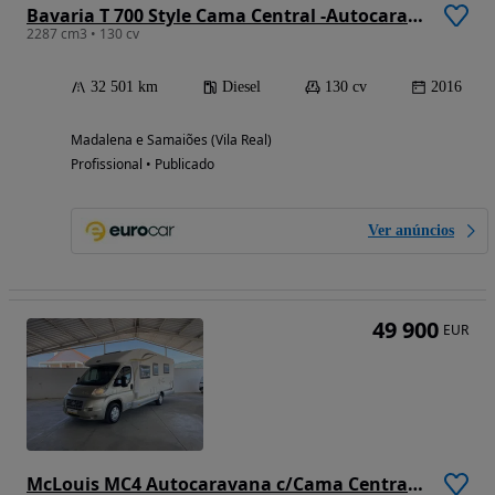
Bavaria T 700 Style Cama Central -Autocaravana
2287 cm3 • 130 cv
32 501 km
Diesel
130 cv
2016
Madalena e Samaiões (Vila Real)
Profissional • Publicado
Ver anúncios
49 900
EUR
McLouis MC4 Autocaravana c/Cama Central e Elevatória