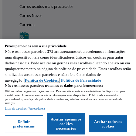
Carros usados mais procurados
Carros Novos
Carreiras
Preocupamo-nos com a sua privacidade
Nós e os nossos parceiros
375
armazenamos e/ou acedemos a informações
num dispositivo, tais como identificadores únicos em cookies para tratar
dados pessoais. Pode aceitar ou gerir as suas escolhas clicando abaixo ou em
qualquer momento na página da política de privacidade. Estas escolhas serão
sinalizadas aos nossos parceiros e não afetarão os dados de
navegação.
Política de Cookies,
Política de Privacidade
Nós e os nossos parceiros tratamos os dados para fornecermos:
Experimenta a aplicação
Utilizar dados de geolocalização precisos. Procurar ativamente as características do dispositivo para
identificação. Armazenar e/ou aceder a informações num dispositivo. Publicidade e conteúdos
personalizados, medição de publicidade e conteúdos, estudos de audiência e desenvolvimento de
serviços.
Lista de parceiros (fornecedores)
Aceitar apenas os
Definir
Aceitar todos os
cookies
preferências
cookies
necessários