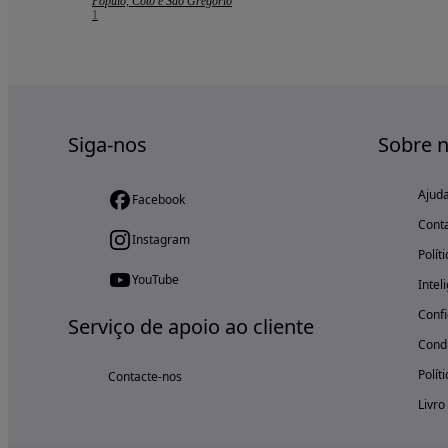
Pópulo, Coto e São Gregório
1
Siga-nos
Sobre 
Ajud
Facebook
Cont
Instagram
Polít
YouTube
Intel
Confi
Serviço de apoio ao cliente
Condi
Polít
Contacte-nos
Livro