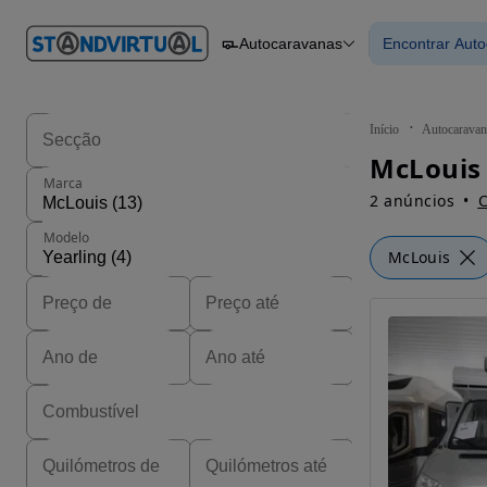
O nº 1
Autocaravanas
Encontrar Aut
em
Carros
Carros
Comerciais
Encontrar
Motos
Barcos
Autocaravanas
Início
Autocaravan
Pesados
Marca
2 anúncios
C
Modelo
McLouis