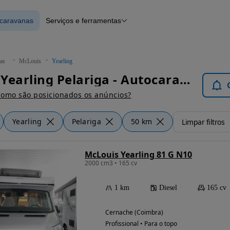
ocaravanas
Serviços e ferramentas
 Autocaravanas
Financiamento
Notícias e artigos
as
McLouis
Yearling
McLouis Yearling Pelariga - Autocaravanas
omo são posicionados os anúncios?
Yearling
Pelariga
50 km
Limpar filtros
McLouis Yearling 81 G N10
2000 cm3 • 165 cv
1 km
Diesel
165 cv
Cernache (Coimbra)
Profissional • Para o topo