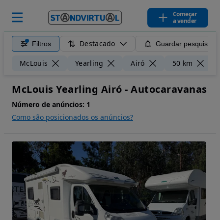
Começar
a vender
Destacado
Filtros
Guardar pesquisa
L
McLouis
Yearling
Airó
50 km
McLouis Yearling Airó - Autocaravanas
Número de anúncios:
1
Como são posicionados os anúncios?