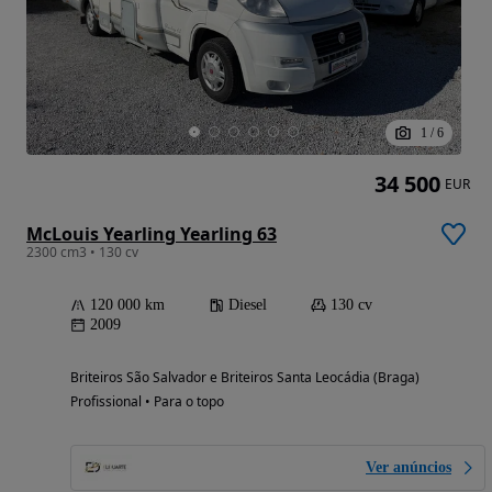
1
/
6
34 500
EUR
McLouis Yearling Yearling 63
2300 cm3 • 130 cv
120 000 km
Diesel
130 cv
2009
Briteiros São Salvador e Briteiros Santa Leocádia (Braga)
Profissional • Para o topo
Ver anúncios