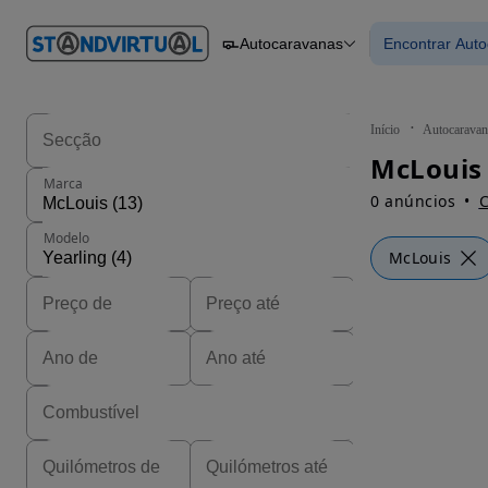
O nº 1
Autocaravanas
Encontrar Aut
em
Carros
Carros
Comerciais
Encontrar
Motos
Barcos
Autocaravanas
Início
Autocaravan
Pesados
Marca
0 anúncios
C
Modelo
McLouis