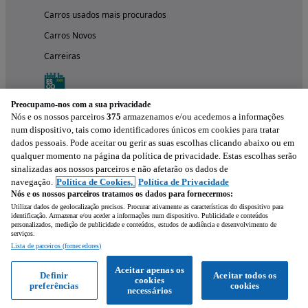
Carros usados mais procurados
Carros Novos
Carreiras
Preocupamo-nos com a sua privacidade
Nós e os nossos parceiros
375
armazenamos e/ou acedemos a informações
num dispositivo, tais como identificadores únicos em cookies para tratar
dados pessoais. Pode aceitar ou gerir as suas escolhas clicando abaixo ou em
qualquer momento na página da política de privacidade. Estas escolhas serão
sinalizadas aos nossos parceiros e não afetarão os dados de
navegação.
Política de Cookies,
Política de Privacidade
Nós e os nossos parceiros tratamos os dados para fornecermos:
Experimenta a aplicação
Utilizar dados de geolocalização precisos. Procurar ativamente as características do dispositivo para
identificação. Armazenar e/ou aceder a informações num dispositivo. Publicidade e conteúdos
personalizados, medição de publicidade e conteúdos, estudos de audiência e desenvolvimento de
serviços.
Lista de parceiros (fornecedores)
Aceitar apenas os
Definir
Aceitar todos os
cookies
preferências
cookies
necessários