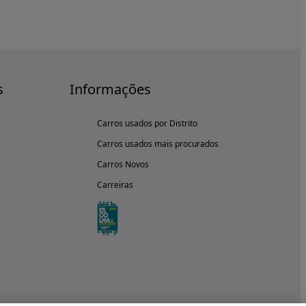
s
Informações
Carros usados por Distrito
Carros usados mais procurados
Carros Novos
Carreiras