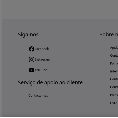
Siga-nos
Sobre 
Ajud
Facebook
Cont
Instagram
Polít
YouTube
Intel
Confi
Serviço de apoio ao cliente
Condi
Polít
Contacte-nos
Livro