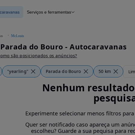
ocaravanas
Serviços e ferramentas
 Autocaravanas
Financiamento
Notícias e artigos
as
McLouis
 Parada do Bouro - Autocaravanas
omo são posicionados os anúncios?
"yearling"
Parada do Bouro
50 km
Lim
Nenhum resultado 
pesquis
Experimente selecionar menos filtros para
Quer ser notificado caso apareça um anúnc
escolheu? Guarde a sua pequisa para re