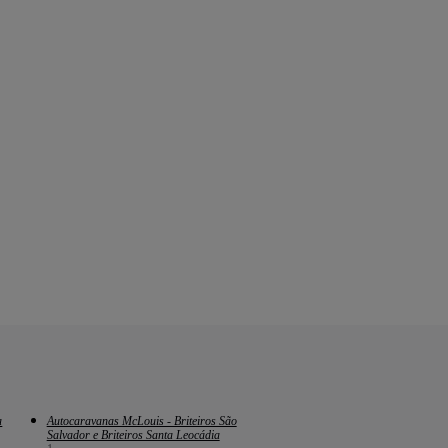
a
Autocaravanas McLouis - Briteiros São
Salvador e Briteiros Santa Leocádia