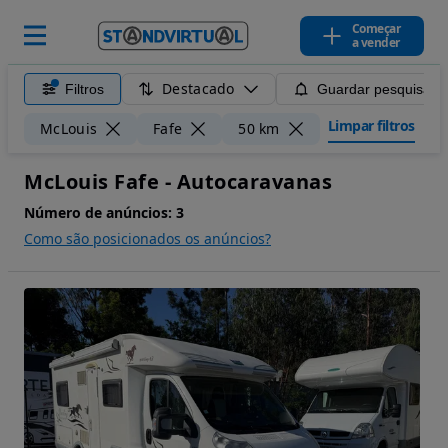
Começar
a vender
Destacado
Filtros
Guardar pesquisa
Limpar filtros
McLouis
Fafe
50 km
McLouis Fafe - Autocaravanas
Número de anúncios:
3
Como são posicionados os anúncios?