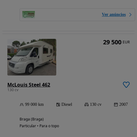
Ver anúncios
29 500
EUR
McLouis Steel 462
130 cv
99 000 km
Diesel
130 cv
2007
Braga (Braga)
Particular • Para o topo