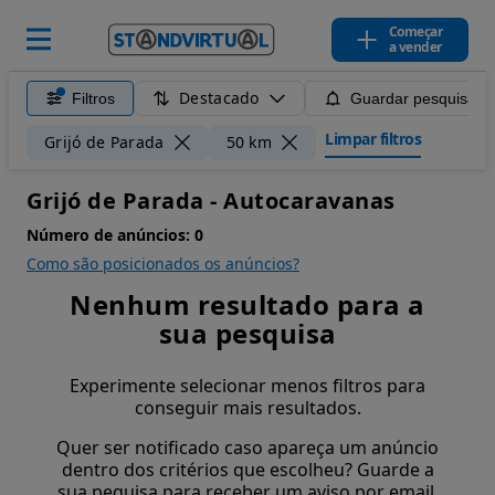
Começar
a vender
Destacado
Filtros
Guardar pesquisa
Limpar filtros
Grijó de Parada
50 km
Grijó de Parada - Autocaravanas
Número de anúncios:
0
Como são posicionados os anúncios?
Nenhum resultado para a
sua pesquisa
Experimente selecionar menos filtros para
conseguir mais resultados.
Quer ser notificado caso apareça um anúncio
dentro dos critérios que escolheu? Guarde a
sua pequisa para receber um aviso por email.