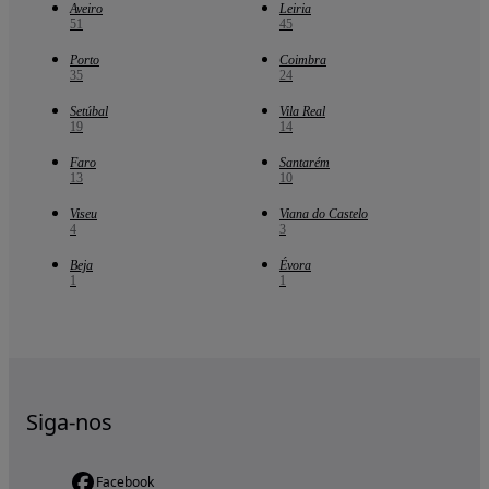
Aveiro
Leiria
51
45
Porto
Coimbra
35
24
Setúbal
Vila Real
19
14
Faro
Santarém
13
10
Viseu
Viana do Castelo
4
3
Beja
Évora
1
1
Siga-nos
Facebook