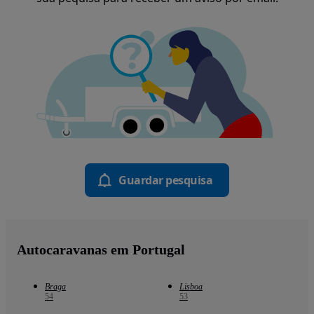
Guardar pesquisa
Autocaravanas em Portugal
Braga
Lisboa
54
53