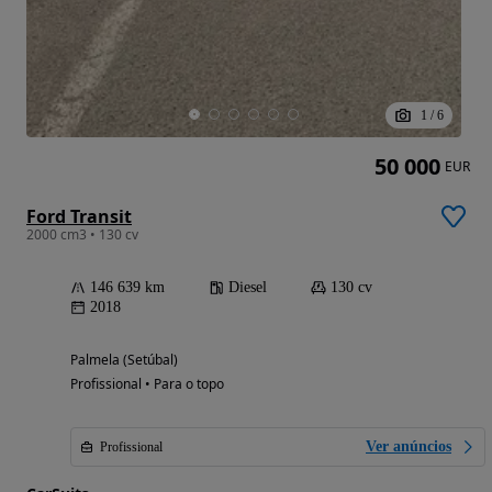
1
/
6
50 000
EUR
Ford Transit
2000 cm3 • 130 cv
146 639 km
Diesel
130 cv
2018
Palmela (Setúbal)
Profissional • Para o topo
Ver anúncios
Profissional