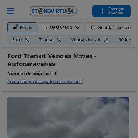
Começar
a vender
Destacado
Filtros
Guardar pesquisa
Ford
Transit
Vendas Novas
50 km
Ford Transit Vendas Novas -
Autocaravanas
Número de anúncios:
1
Como são posicionados os anúncios?