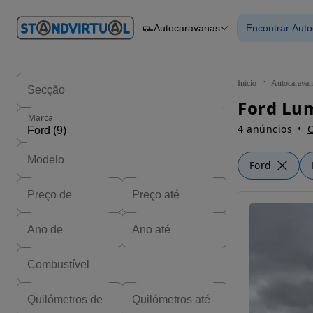
O nº 1
Autocaravanas
Encontrar Aut
em
Carros
Carros
Comerciais
Encontrar
Motos
Barcos
Autocaravanas
Início
Autocaravan
Pesados
Ford Lum
Marca
4 anúncios
C
Ford