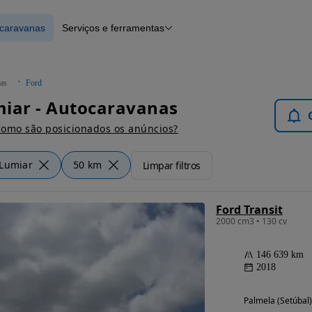
ocaravanas
Serviços e ferramentas
 Autocaravanas
Financiamento
Notícias e artigos
as
Ford
iar - Autocaravanas
omo são posicionados os anúncios?
Lumiar
50 km
Limpar filtros
Ford Transit
2000 cm3 • 130 cv
146 639 km
2018
Palmela (Setúbal)