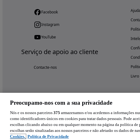
Ajud
Facebook
Cont
Instagram
Polít
YouTube
Intel
Confi
Serviço de apoio ao cliente
Condi
Polít
Contacte-nos
Livro
Preocupamo-nos com a sua privacidade
Nós e os nossos parceiros
375
armazenamos e/ou acedemos a informações num 
como identificadores únicos em cookies para tratar dados pessoais. Pode aceit
escolhas clicando abaixo ou em qualquer momento na página da política de p
escolhas serão sinalizadas aos nossos parceiros e não afetarão os dados de n
Cookies,
Política de Privacidade