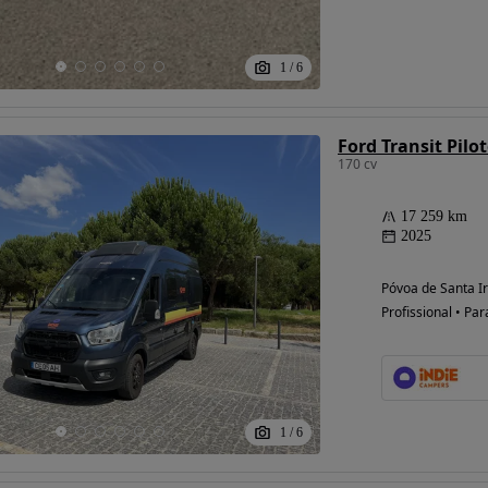
1
/
6
170 cv
17 259 km
2025
Possibilidade de
financiamento
Póvoa de Santa Ir
Profissional • Par
1
/
6