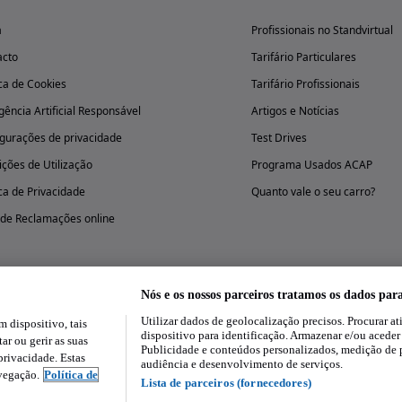
a
Profissionais no Standvirtual
acto
Tarifário Particulares
ica de Cookies
Tarifário Profissionais
igência Artificial Responsável
Artigos e Notícias
gurações de privacidade
Test Drives
ções de Utilização
Programa Usados ACAP
ica de Privacidade
Quanto vale o seu carro?
 de Reclamações online
Nós e os nossos parceiros tratamos os dados par
Utilizar dados de geolocalização precisos. Procurar at
dispositivo, tais
Experimenta a aplicação
dispositivo para identificação. Armazenar e/ou aceder
ar ou gerir as suas
Publicidade e conteúdos personalizados, medição de 
rivacidade. Estas
audiência e desenvolvimento de serviços.
avegação.
Política de
Lista de parceiros (fornecedores)