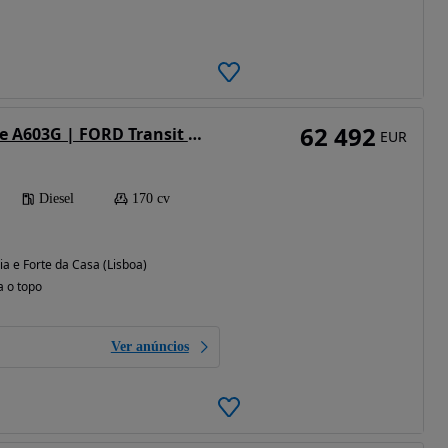
62 492
Ford Transit Pilote A603G | FORD Transit Tdci 2.0 Euro 6d 170hp Manual | 2025
EUR
Diesel
170 cv
ia e Forte da Casa (Lisboa)
a o topo
Ver anúncios