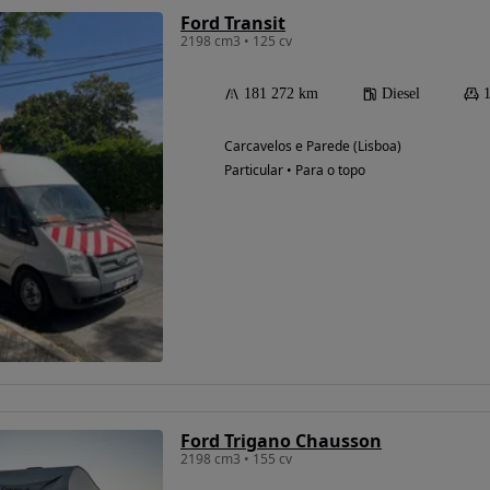
Ford Transit
2198 cm3 • 125 cv
181 272 km
Diesel
Carcavelos e Parede (Lisboa)
Particular • Para o topo
Ford Trigano Chausson
2198 cm3 • 155 cv