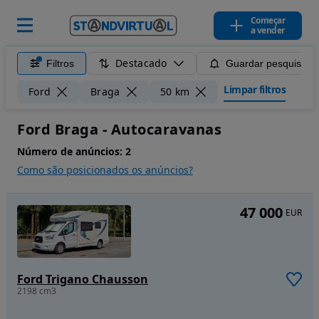
Começar
a vender
Destacado
Filtros
Guardar pesquisa
Limpar filtros
Ford
Braga
50 km
Ford Braga - Autocaravanas
Número de anúncios:
2
Como são posicionados os anúncios?
47 000
EUR
Ford Trigano Chausson
2198 cm3