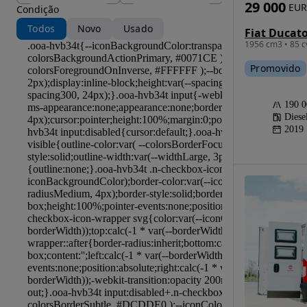
29 000
EUR
Condição
Todos
Novo
Usado
Fiat Ducat
1956 cm3 • 85 c
Promovido
190 
Diese
2019