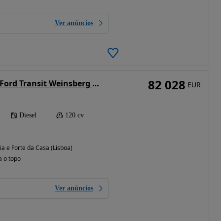
Ver anúncios
82 028
Fiat Ducato 2024 Ford Transit Weinsberg Carasuite | Automática | Dorme 5 Pessoas
EUR
Diesel
120 cv
ia e Forte da Casa (Lisboa)
a o topo
Ver anúncios