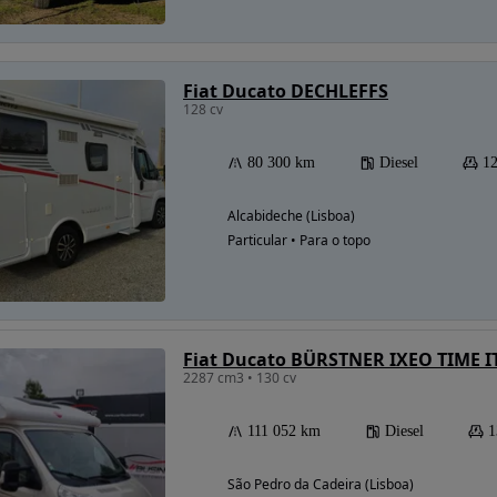
Fiat Ducato DECHLEFFS
128 cv
80 300 km
Diesel
12
Alcabideche (Lisboa)
Particular • Para o topo
Fiat Ducato BÜRSTNER IXEO TIME I
2287 cm3 • 130 cv
111 052 km
Diesel
1
São Pedro da Cadeira (Lisboa)