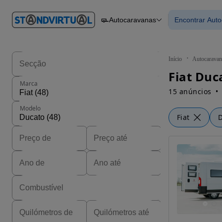
O nº 1
Autocaravanas
Encontrar Aut
em
Carros
Carros
Comerciais
Encontrar
Motos
Barcos
Autocaravanas
Início
Autocaravan
Pesados
Fiat Duc
Marca
15 anúncios
Modelo
Fiat