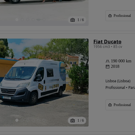
Profissional
1
/
6
Fiat Ducato
1956 cm3 • 85 cv
190 000 km
2018
Possibilidade de
financiamento
Lisboa (Lisboa)
Profissional • Par
Profissional
1
/
6