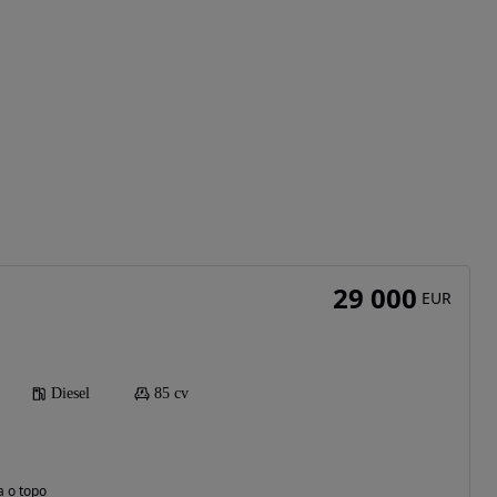
29 000
EUR
Diesel
85 cv
a o topo