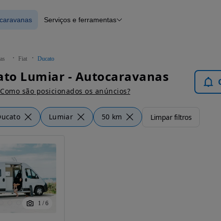
ocaravanas
Serviços e ferramentas
 Autocaravanas
Financiamento
Notícias e artigos
as
Fiat
Ducato
ato Lumiar - Autocaravanas
Como são posicionados os anúncios?
Ducato
Lumiar
50 km
Limpar filtros
1
/
6