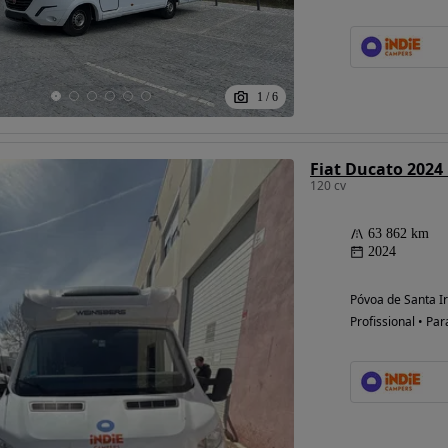
1
/
6
120 cv
63 862 km
2024
Póvoa de Santa Ir
Profissional • Par