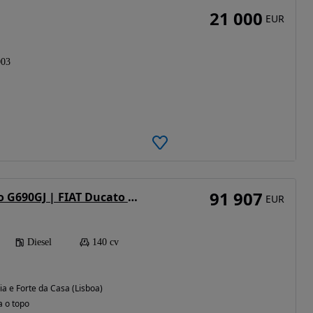
21 000
EUR
003
91 907
Fiat Ducato Piloto G690GJ | FIAT Ducato 2.2 Mjet Euro 6e 140hp Auto | 2025
EUR
Diesel
140 cv
ia e Forte da Casa (Lisboa)
a o topo