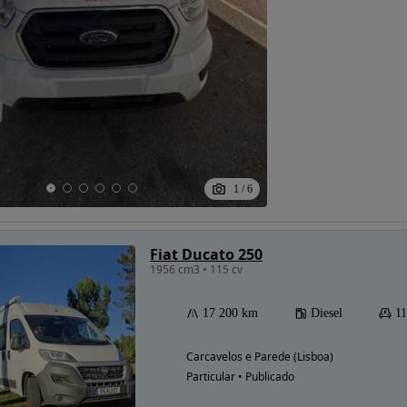
1
/
6
Fiat Ducato 250
1956 cm3 • 115 cv
17 200 km
Diesel
11
Carcavelos e Parede (Lisboa)
Particular • Publicado