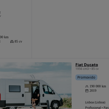
o
v
000 km
l
85 cv
Fiat Ducato
1956 cm3 • 85 cv
Promovido
190 000 km
2019
Lisboa (Lisboa)
Profissional • Par