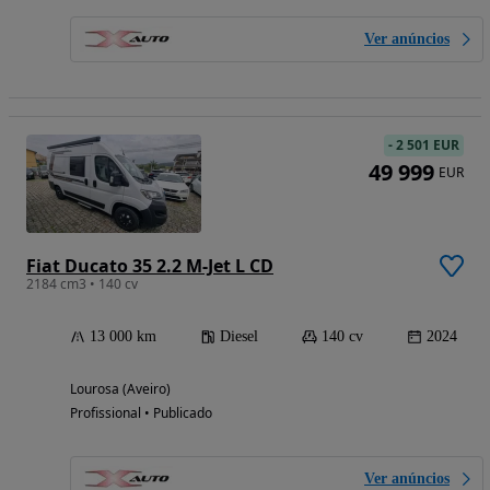
Ver anúncios
-
2 501 EUR
49 999
EUR
Fiat Ducato 35 2.2 M-Jet L CD
2184 cm3 • 140 cv
13 000 km
Diesel
140 cv
2024
Lourosa (Aveiro)
Profissional • Publicado
Ver anúncios