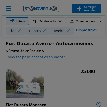
Começar
a vender
Destacado
Filtros
Guardar pesquisa
Limpar filtros
Fiat
Ducato
Aveiro
Fiat Ducato Aveiro - Autocaravanas
Número de anúncios:
5
Como são posicionados os anúncios?
25 000
EUR
Fiat Ducato Moncayo