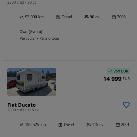
2800 cm3 • 90 cv
92 000 km
Diesel
90 cv
2003
Ovar (Aveiro)
Particular • Para o topo
-
1 751 EUR
14 999
EUR
Fiat Ducato
2800 cm3 • 115 cv
198 525 km
Diesel
115 cv
2001