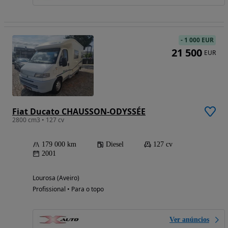
-
1 000 EUR
21 500
EUR
Fiat Ducato CHAUSSON-ODYSSÉE
2800 cm3 • 127 cv
179 000 km
Diesel
127 cv
2001
Lourosa (Aveiro)
Profissional • Para o topo
Ver anúncios