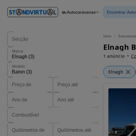
O nº 1
Autocaravanas
Encontrar Aut
em
Carros
Carros
Comerciais
Encontrar
Motos
Barcos
Autocaravanas
Início
Autocaravan
Pesados
Elnagh B
Marca
1 anúncio
Co
Modelo
Elnagh