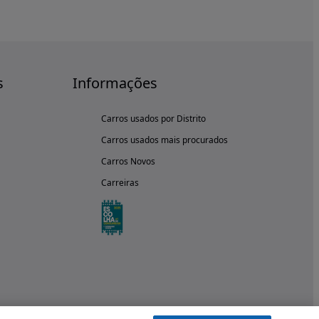
s
Informações
Carros usados por Distrito
Carros usados mais procurados
Carros Novos
Carreiras