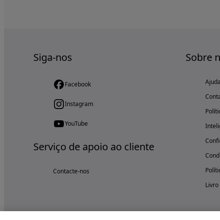
Siga-nos
Sobre 
Ajud
Facebook
Cont
Instagram
Polít
YouTube
Intel
Confi
Serviço de apoio ao cliente
Condi
Polít
Contacte-nos
Livro