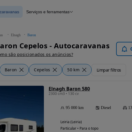
ocaravanas
Serviços e ferramentas
 Autocaravanas
Financiamento
Notícias e artigos
as
Elnagh
Baron
aron Cepelos - Autocaravanas
mo são posicionados os anúncios?
Baron
Cepelos
50 km
Limpar filtros
Elnagh Baron 580
2300 cm3 • 130 cv
95 000 km
Diesel
13
Leiria (Leiria)
Particular • Para o topo