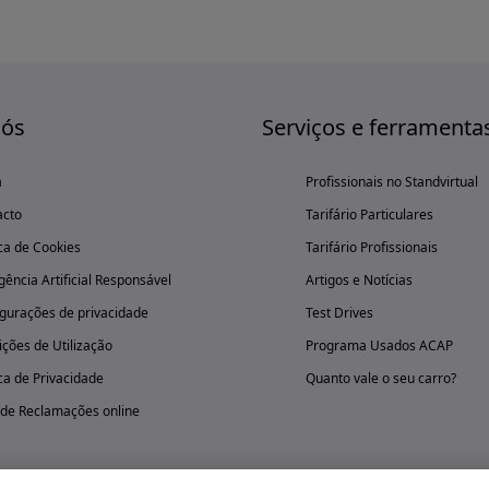
nós
Serviços e ferramenta
a
Profissionais no Standvirtual
acto
Tarifário Particulares
ica de Cookies
Tarifário Profissionais
igência Artificial Responsável
Artigos e Notícias
gurações de privacidade
Test Drives
ções de Utilização
Programa Usados ACAP
ica de Privacidade
Quanto vale o seu carro?
 de Reclamações online