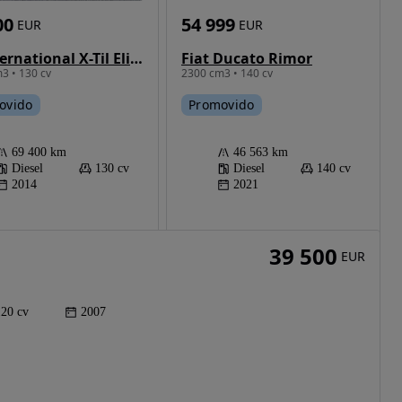
54 999
00
EUR
EUR
Fiat Ducato Rimor
CI International X-Til Eliot S Plus
2300 cm3 • 140 cv
3 • 130 cv
Promovido
ovido
46 563 km
69 400 km
Diesel
140 cv
Diesel
130 cv
2021
2014
39 500
EUR
120 cv
2007