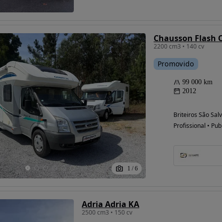
Chausson Flash
2200 cm3 • 140 cv
Promovido
99 000 km
2012
Briteiros São Sal
Possibilidade de
Profissional • Pub
financiamento
1
/
6
Adria Adria KA
2500 cm3 • 150 cv