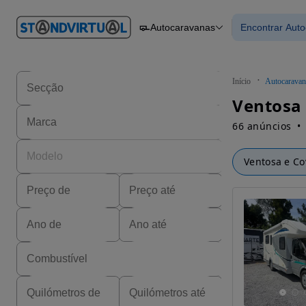
O nº 1
Autocaravanas
Encontrar Aut
em
Carros
Carros
Comerciais
Encontrar
Motos
Barcos
Autocaravanas
Início
Autocaravan
Pesados
Ventosa 
66 anúncios
Ventosa e Co