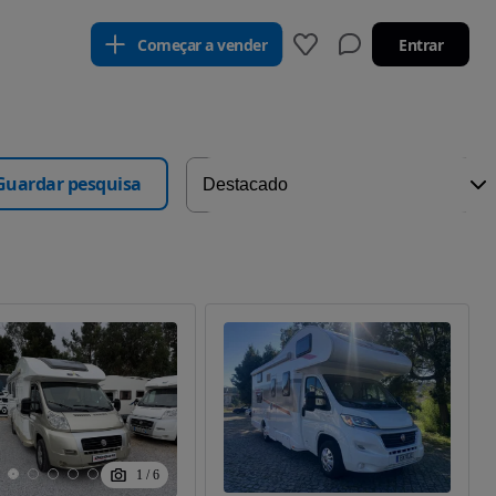
Começar a vender
Entrar
Guardar pesquisa
1
/
6