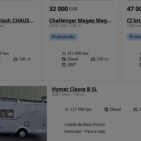
32 000
47 0
EUR
Chausson Flash CHAUSSON FLASH 30
Challenger Mageo Mageo 107
cv
2300 cm3 • 130 cv
2300 cm
Promovido
Prom
00 km
115 000 km
l
140 cv
Diesel
130 cv
2007
Hymer Classe B SL
2287 cm3 • 120 cv
127 000 km
Diesel
Cidade da Maia (Porto)
Particular • Para o topo