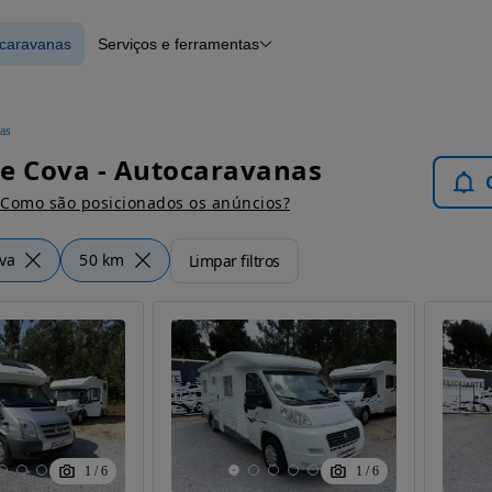
ocaravanas
Serviços e ferramentas
 Autocaravanas
Financiamento
Notícias e artigos
as
e Cova - Autocaravanas
Como são posicionados os anúncios?
va
50 km
Limpar filtros
1
/
6
1
/
6