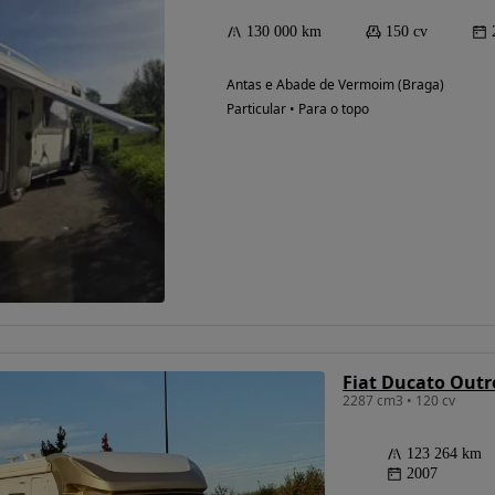
130 000 km
150 cv
Antas e Abade de Vermoim (Braga)
Particular • Para o topo
Fiat Ducato Outr
2287 cm3 • 120 cv
123 264 km
2007