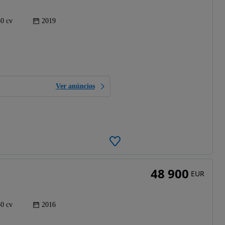
0 cv
2019
Ver anúncios
48 900
EUR
0 cv
2016