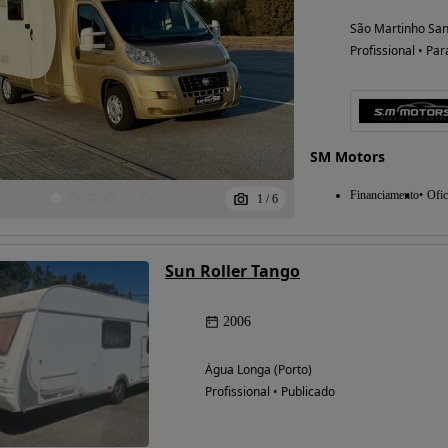
São Martinho San
Profissional • Par
SM Motors
Financiamento
Ofic
1
/
6
Sun Roller Tango
2006
Água Longa (Porto)
Profissional • Publicado