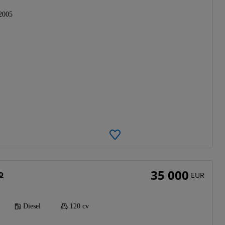
2005
35 000
o
EUR
Diesel
120 cv