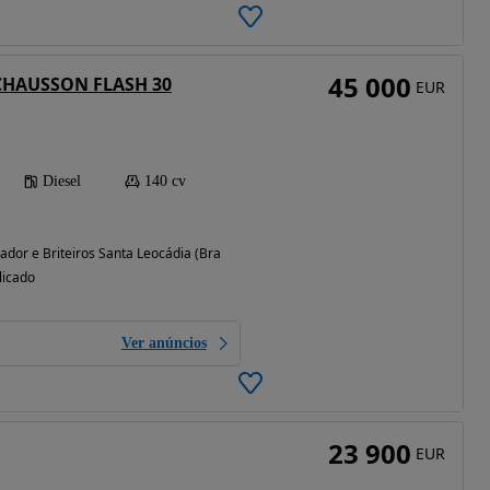
45 000
 CHAUSSON FLASH 30
EUR
Diesel
140 cv
vador e Briteiros Santa Leocádia (Braga)
licado
Ver anúncios
23 900
EUR