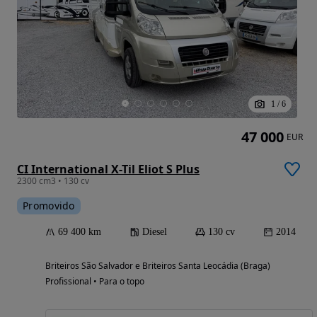
1
/
6
47 000
EUR
CI International X-Til Eliot S Plus
2300 cm3 • 130 cv
Promovido
69 400 km
Diesel
130 cv
2014
Briteiros São Salvador e Briteiros Santa Leocádia (Braga)
Profissional • Para o topo