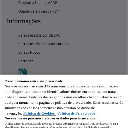
Programa Usados ACAP
Quanto vale o seu carro?
Informações
Carros usados por Distrito
Carros usados mais procurados
Carros Novos
Carreiras
Preocupamo-nos com a sua privacidade
Nós e os nossos parceiros
375
armazenamos e/ou acedemos a informações
num dispositivo, tais como identificadores únicos em cookies para tratar
dados pessoais. Pode aceitar ou gerir as suas escolhas clicando abaixo ou em
qualquer momento na página da política de privacidade. Estas escolhas serão
sinalizadas aos nossos parceiros e não afetarão os dados de
navegação.
Política de Cookies,
Política de Privacidade
Nós e os nossos parceiros tratamos os dados para fornecermos:
Experimenta a aplicação
Utilizar dados de geolocalização precisos. Procurar ativamente as características do dispositivo para
identificação. Armazenar e/ou aceder a informações num dispositivo. Publicidade e conteúdos