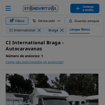
Começar
a vender
Destacado
Filtros
Guardar pesquisa
Limpar filtros
CI International
Braga
CI International Braga -
Autocaravanas
Número de anúncios:
1
Como são posicionados os anúncios?