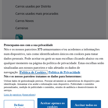
Carros usados por Distrito
Carros usados mais procurados
Carros Novos
Carreiras
Preocupamo-nos com a sua privacidade
Nós e os nossos parceiros
375
armazenamos e/ou acedemos a informações
num dispositivo, tais como identificadores únicos em cookies para tratar
dados pessoais. Pode aceitar ou gerir as suas escolhas clicando abaixo ou em
qualquer momento na página da política de privacidade. Estas escolhas serão
sinalizadas aos nossos parceiros e não afetarão os dados de
navegação.
Política de Cookies,
Política de Privacidade
Nós e os nossos parceiros tratamos os dados para fornecermos:
Experimenta a aplicação
Utilizar dados de geolocalização precisos. Procurar ativamente as características do dispositivo para
identificação. Armazenar e/ou aceder a informações num dispositivo. Publicidade e conteúdos
personalizados, medição de publicidade e conteúdos, estudos de audiência e desenvolvimento de
serviços.
Lista de parceiros (fornecedores)
Aceitar apenas os
Definir
Aceitar todos os
cookies