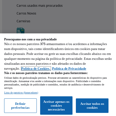
Carros usados mais procurados
Carros Novos
Carreiras
Preocupamo-nos com a sua privacidade
Nós e os nossos parceiros
375
armazenamos e/ou acedemos a informações
num dispositivo, tais como identificadores únicos em cookies para tratar
dados pessoais. Pode aceitar ou gerir as suas escolhas clicando abaixo ou em
qualquer momento na página da política de privacidade. Estas escolhas serão
sinalizadas aos nossos parceiros e não afetarão os dados de
navegação.
Política de Cookies,
Política de Privacidade
Nós e os nossos parceiros tratamos os dados para fornecermos:
Experimenta a aplicação
Utilizar dados de geolocalização precisos. Procurar ativamente as características do dispositivo para
identificação. Armazenar e/ou aceder a informações num dispositivo. Publicidade e conteúdos
personalizados, medição de publicidade e conteúdos, estudos de audiência e desenvolvimento de
serviços.
Lista de parceiros (fornecedores)
Aceitar apenas os
Definir
Aceitar todos os
cookies
preferências
cookies
necessários