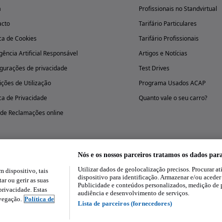
a
Profissionais no Standvirtual
acto
Tarifário Particulares
ica de Cookies
Tarifário Profissionais
igência Artificial Responsável
Artigos e Notícias
gurações de privacidade
Test Drives
ções de Utilização
Programa Usados ACAP
ica de Privacidade
Quanto vale o seu carro?
 de Reclamações online
Nós e os nossos parceiros tratamos os dados par
Utilizar dados de geolocalização precisos. Procurar at
dispositivo, tais
Experimenta a aplicação
dispositivo para identificação. Armazenar e/ou aceder
ar ou gerir as suas
Publicidade e conteúdos personalizados, medição de 
rivacidade. Estas
audiência e desenvolvimento de serviços.
avegação.
Política de
Lista de parceiros (fornecedores)