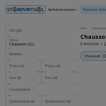
O nº 1
Autocaravanas
Encontrar Aut
em
Carros
Carros
Comerciais
Encontrar
Motos
Barcos
Autocaravanas
Início
Autocaravan
Pesados
Chausso
Marca
0 anúncios
C
Chausson