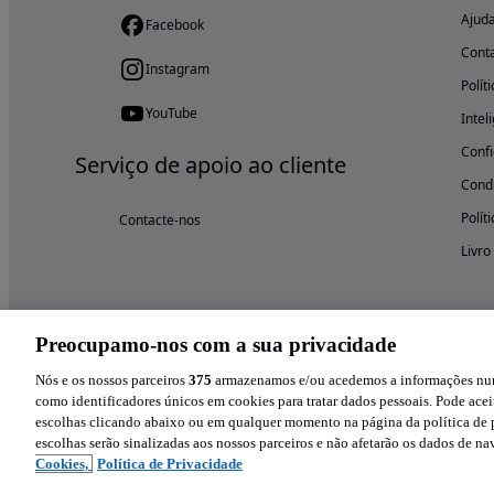
Ajud
Facebook
Cont
Instagram
Polít
YouTube
Intel
Confi
Serviço de apoio ao cliente
Condi
Polít
Contacte-nos
Livro
Preocupamo-nos com a sua privacidade
Nós e os nossos parceiros
375
armazenamos e/ou acedemos a informações num 
como identificadores únicos em cookies para tratar dados pessoais. Pode aceit
escolhas clicando abaixo ou em qualquer momento na página da política de p
escolhas serão sinalizadas aos nossos parceiros e não afetarão os dados de n
Cookies,
Política de Privacidade