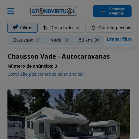
Começar
a vender
Destacado
Filtros
Guardar pesquisa
Limpar filtros
Chausson
Vade
50 km
Chausson Vade - Autocaravanas
Número de anúncios:
3
Como são posicionados os anúncios?