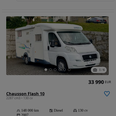
1
/
6
33 990
EUR
Chausson Flash 10
2287 cm3 • 130 cv
148 000 km
Diesel
130 cv
2007