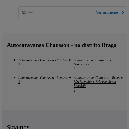
Ver anúncios
Autocaravanas Chausson - no distrito Braga
Autocaravanas Chausson - Martim
Autocaravanas Chausson -
1
Guimarães
1
Autocaravanas Chausson - Silvares
Autocaravanas Chausson - Briteiros
1
São Salvador e Briteiros Santa
Leocádia
1
Siga-nos