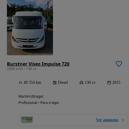
Burstner Viseo Impulse 720
2300 cm3 • 130 cv
49 354 km
Diesel
130 cv
2015
Martim (Braga)
Profissional • Para o topo
Ver anúncios