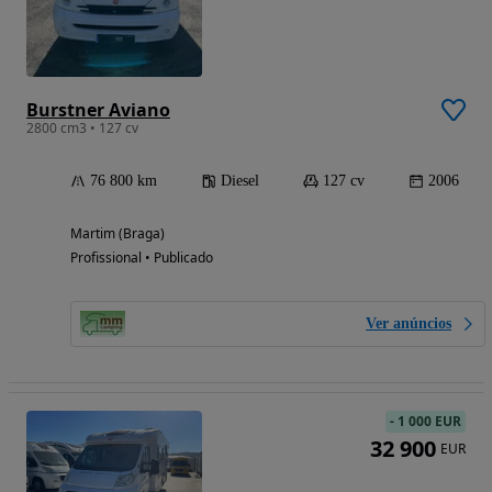
Burstner Aviano
2800 cm3 • 127 cv
76 800 km
Diesel
127 cv
2006
Martim (Braga)
Profissional • Publicado
Ver anúncios
-
1 000 EUR
32 900
EUR