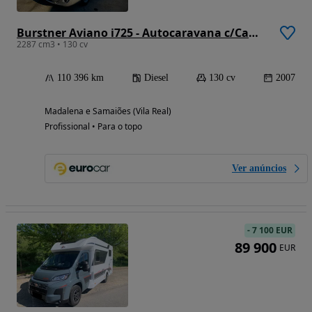
Burstner Aviano i725 - Autocaravana c/Cama Central
2287 cm3 • 130 cv
110 396 km
Diesel
130 cv
2007
Madalena e Samaiões (Vila Real)
Profissional • Para o topo
Ver anúncios
-
7 100 EUR
89 900
EUR