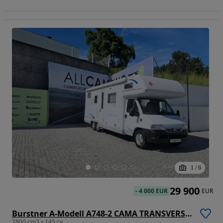
1
/
6
29 900
-
4 000 EUR
EUR
Burstner A-Modell A748-2 CAMA TRANSVERSAL
2800 cm3 • 145 cv