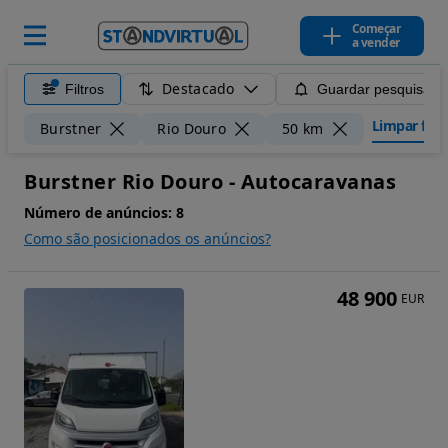
Começar
a vender
Destacado
Filtros
Guardar pesquisa
Limpar filtr
Burstner
Rio Douro
50 km
Burstner Rio Douro - Autocaravanas
Número de anúncios:
8
Como são posicionados os anúncios?
48 900
EUR