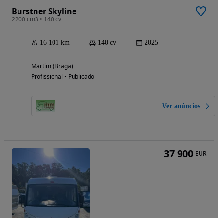
Burstner Skyline
2200 cm3 • 140 cv
16 101 km
140 cv
2025
Martim (Braga)
Profissional • Publicado
Ver anúncios
37 900
EUR