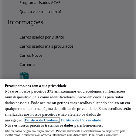
Programa Usados ACAP
Quanto vale o seu carro?
Informações
Carros usados por Distrito
Carros usados mais procurados
Carros Novos
Carreiras
Preocupamo-nos com a sua privacidade
Nós e os nossos parceiros
375
armazenamos e/ou acedemos a informações
num dispositivo, tais como identificadores únicos em cookies para tratar
dados pessoais. Pode aceitar ou gerir as suas escolhas clicando abaixo ou em
qualquer momento na página da política de privacidade. Estas escolhas serão
sinalizadas aos nossos parceiros e não afetarão os dados de
navegação.
Política de Cookies,
Política de Privacidade
Nós e os nossos parceiros tratamos os dados para fornecermos:
Experimenta a aplicação
Utilizar dados de geolocalização precisos. Procurar ativamente as características do dispositivo para
identificação. Armazenar e/ou aceder a informações num dispositivo. Publicidade e conteúdos