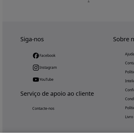
1
Siga-nos
Sobre 
Ajud
Facebook
Cont
Instagram
Polít
YouTube
Intel
Confi
Serviço de apoio ao cliente
Condi
Polít
Contacte-nos
Livro