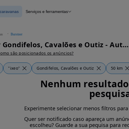
ocaravanas
Serviços e ferramentas
 Autocaravanas
Financiamento
Notícias e artigos
as
Burstner
Burstner Gondifelos, Cavalões e Outiz - Autocaravanas
omo são posicionados os anúncios?
"ixeo"
Gondifelos, Cavalões e Outiz
50 km
Nenhum resultado 
pesquis
Experimente selecionar menos filtros para
Quer ser notificado caso apareça um anúnc
escolheu? Guarde a sua pequisa para re