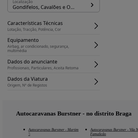
Localização
Gondifelos, Cavalões e Outiz, concelho Vila Nova de Famalicão
Características Técnicas
Lotação, Tracção, Potência, Cor
Equipamento
Airbag, ar condicionado, segurança, 
multimédia
Dados do anunciante
Profissionais, Particulares, Aceita Retoma
Dados da Viatura
Origem, Nº de Registos
Autocaravanas Burstner - no distrito Braga
Autocaravanas Burstner - Martim
Autocaravanas Burstner - Vila 
5
Famalicão