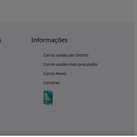
s
Informações
Carros usados por Distrito
Carros usados mais procurados
Carros Novos
Carreiras