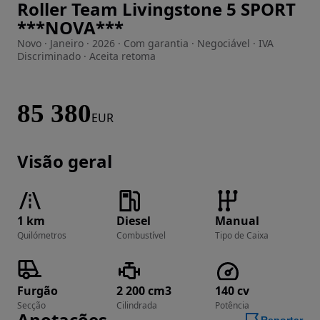
Roller Team Livingstone 5 SPORT
Imagem 1 de 27
***NOVA***
Novo · Janeiro · 2026 · Com garantia · Negociável · IVA
Discriminado · Aceita retoma
85 380
EUR
Visão geral
1 km
Diesel
Manual
Quilómetros
Combustível
Tipo de Caixa
Furgão
2 200 cm3
140 cv
Secção
Cilindrada
Potência
Anotações