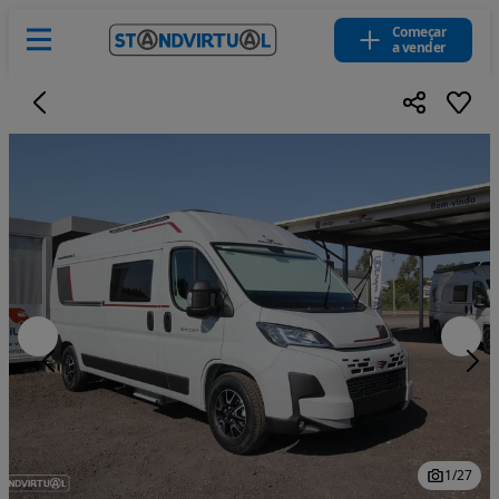
Começar
a vender
1
/
27