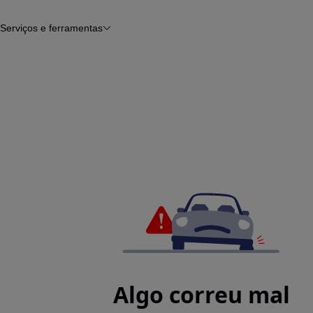
Serviços e ferramentas
Financiamento
Avaliar o meu carro
iamento
Serviço de check-up
Histórico do veículo
Notícias e artigos
Algo correu mal