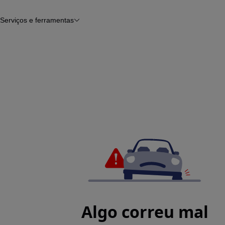
Serviços e ferramentas
Financiamento
Avaliar o meu carro
iamento
Serviço de check-up
Histórico do veículo
Notícias e artigos
Algo correu mal