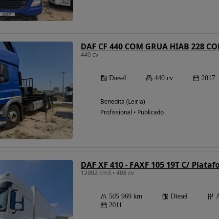
DAF CF 440 COM GRUA HIAB 228 
440 cv
Diesel
440 cv
2017
Benedita (Leiria)
Profissional • Publicado
DAF XF 410 - FAXF 105 19T C/ Plata
12902 cm3 • 408 cv
505 969 km
Diesel
2011