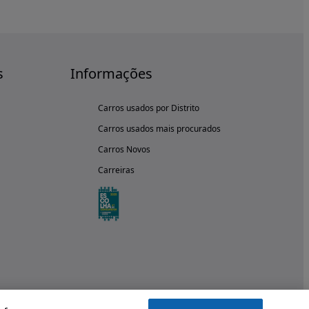
s
Informações
Carros usados por Distrito
Carros usados mais procurados
Carros Novos
Carreiras