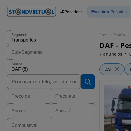
O nº 1
Pesados
Encontrar Pesados
em
Carros
Carros
Comerciais
Encontrar Pesad
Motos
Barcos
Autocaravanas
Segmento
Início
Pesados
Pesados
DAF - Pe
7 anúncios
C
Marca
DAF