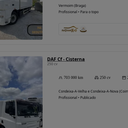
Vermoim (Braga)
Profissional • Para o topo
DAF Cf - Cisterna
250 cv
703 000 km
250 cv
Possibilidade de
financiamento
Condeixa-A-Velha e Condeixa-A-Nova (Coi
Profissional • Publicado