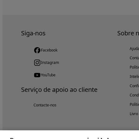
Siga-nos
Sobre 
Ajud
Facebook
Cont
Instagram
Polít
YouTube
Intel
Confi
Serviço de apoio ao cliente
Condi
Polít
Contacte-nos
Livro