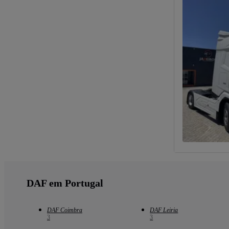
DAF em Portugal
DAF Coimbra
DAF Leiria
3
3