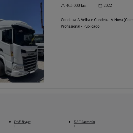
463 000 km
2022
Condeixa-A-Velha e Condeixa-A-Nova (Coi
Profissional • Publicado
DAF Braga
DAF Santarém
1
1