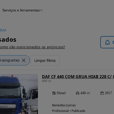
Serviços e ferramentas
os
Financiamento
Notícias e artigos
DAF
sados
omo são posicionados os anúncios?
Transportes
Limpar filtros
DAF CF 440 COM GRUA HIAB 228 C
440 cv
Diesel
440 cv
2017
Benedita (Leiria)
Profissional • Publicado