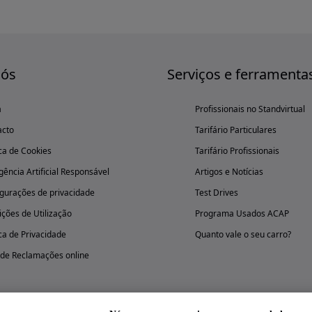
nós
Serviços e ferramenta
a
Profissionais no Standvirtual
acto
Tarifário Particulares
ica de Cookies
Tarifário Profissionais
igência Artificial Responsável
Artigos e Notícias
gurações de privacidade
Test Drives
ções de Utilização
Programa Usados ACAP
ica de Privacidade
Quanto vale o seu carro?
 de Reclamações online