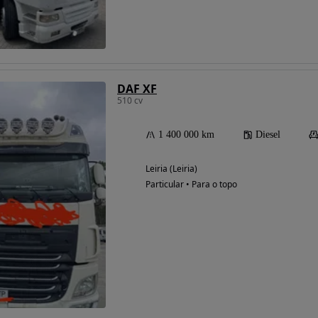
DAF XF
510 cv
1 400 000 km
Diesel
Leiria (Leiria)
Particular • Para o topo