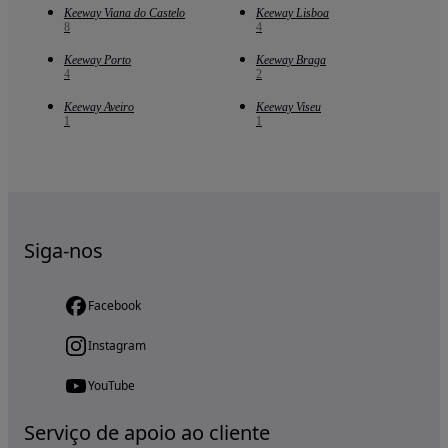
Keeway Viana do Castelo
Keeway Lisboa
8
4
Keeway Porto
Keeway Braga
4
2
Keeway Aveiro
Keeway Viseu
1
1
Siga-nos
Facebook
Instagram
YouTube
Serviço de apoio ao cliente