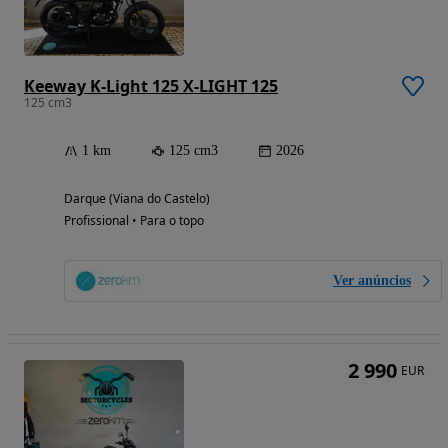
Keeway K-Light 125 X-LIGHT 125
125 cm3
1 km
125 cm3
2026
Darque (Viana do Castelo)
Profissional • Para o topo
Ver anúncios
2 990
EUR