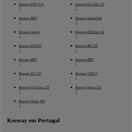
Keeway XDV 125
Keeway K-Light 125
3
2
Keeway RKS
Keeway Superlight
2
2
Keeway Agora
Keeway KEEmini 50
1
1
Keeway M502N
Keeway RK 125
1
1
Keeway RKF
Keeway RKV
1
1
Keeway TX 125
Keeway V302 C
1
1
Keeway V-Cruise 125
Keeway Vieste 125
1
1
Keeway Vieste 300
1
Keeway em Portugal