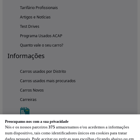
Tarifário Profissionais
Artigos e Notícias
Test Drives
Programa Usados ACAP
Quanto vale o seu carro?
Informações
Carros usados por Distrito
Carros usados mais procurados
Carros Novos
Carreiras
Preocupamo-nos com a sua privacidade
Nós e os nossos parceiros
375
armazenamos e/ou acedemos a informações
num dispositivo, tais como identificadores únicos em cookies para tratar
dados pessoais. Pode aceitar ou gerir as suas escolhas clicando abaixo ou em