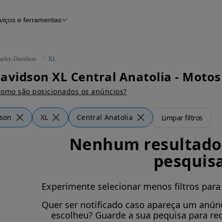
viços e ferramentas
Financiamento
Notícias e artigos
arley-Davidson
XL
avidson XL Central Anatolia - Motos
omo são posicionados os anúncios?
dson
XL
Central Anatolia
Limpar filtros
Nenhum resultado 
pesquis
Experimente selecionar menos filtros para
Quer ser notificado caso apareça um anúnc
escolheu? Guarde a sua pequisa para re