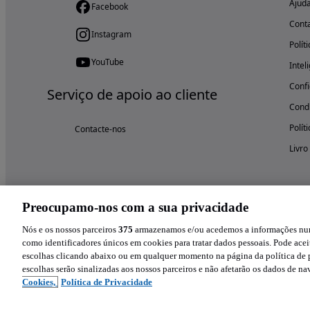
Ajud
Facebook
Cont
Instagram
Polít
YouTube
Intel
Confi
Serviço de apoio ao cliente
Condi
Polít
Contacte-nos
Livro
Preocupamo-nos com a sua privacidade
Nós e os nossos parceiros
375
armazenamos e/ou acedemos a informações num 
como identificadores únicos em cookies para tratar dados pessoais. Pode aceit
escolhas clicando abaixo ou em qualquer momento na página da política de p
escolhas serão sinalizadas aos nossos parceiros e não afetarão os dados de n
Cookies,
Política de Privacidade