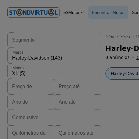
O nº 1
Motos
Encontrar Motos
Ser
em
Carros
Carros
Comerciais
Encontrar Motos
Motos
Barcos
Autocaravanas
Início
Motos
H
Pesados
Harley-D
Marca
0 anúncios
C
Modelo
Harley-Davi