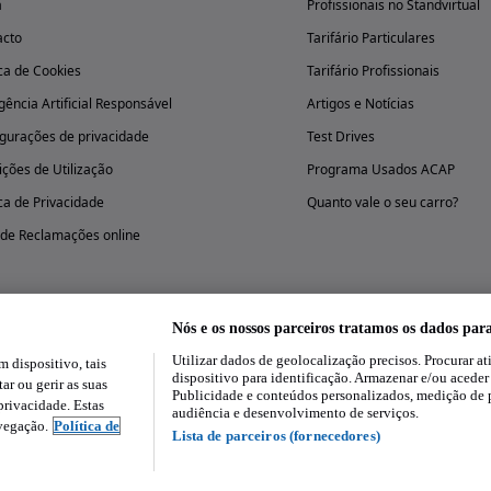
a
Profissionais no Standvirtual
acto
Tarifário Particulares
ica de Cookies
Tarifário Profissionais
igência Artificial Responsável
Artigos e Notícias
gurações de privacidade
Test Drives
ções de Utilização
Programa Usados ACAP
ica de Privacidade
Quanto vale o seu carro?
 de Reclamações online
Nós e os nossos parceiros tratamos os dados par
Utilizar dados de geolocalização precisos. Procurar at
dispositivo, tais
Experimenta a aplicação
dispositivo para identificação. Armazenar e/ou aceder
ar ou gerir as suas
Publicidade e conteúdos personalizados, medição de 
rivacidade. Estas
audiência e desenvolvimento de serviços.
avegação.
Política de
Lista de parceiros (fornecedores)