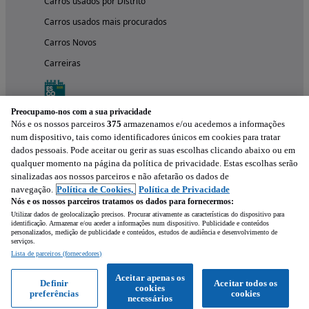
Carros usados por Distrito
Carros usados mais procurados
Carros Novos
Carreiras
Preocupamo-nos com a sua privacidade
Nós e os nossos parceiros
375
armazenamos e/ou acedemos a informações
num dispositivo, tais como identificadores únicos em cookies para tratar
dados pessoais. Pode aceitar ou gerir as suas escolhas clicando abaixo ou em
qualquer momento na página da política de privacidade. Estas escolhas serão
sinalizadas aos nossos parceiros e não afetarão os dados de
navegação.
Política de Cookies,
Política de Privacidade
Nós e os nossos parceiros tratamos os dados para fornecermos:
Experimenta a aplicação
Utilizar dados de geolocalização precisos. Procurar ativamente as características do dispositivo para
identificação. Armazenar e/ou aceder a informações num dispositivo. Publicidade e conteúdos
personalizados, medição de publicidade e conteúdos, estudos de audiência e desenvolvimento de
serviços.
Lista de parceiros (fornecedores)
Aceitar apenas os
Definir
Aceitar todos os
cookies
preferências
cookies
necessários