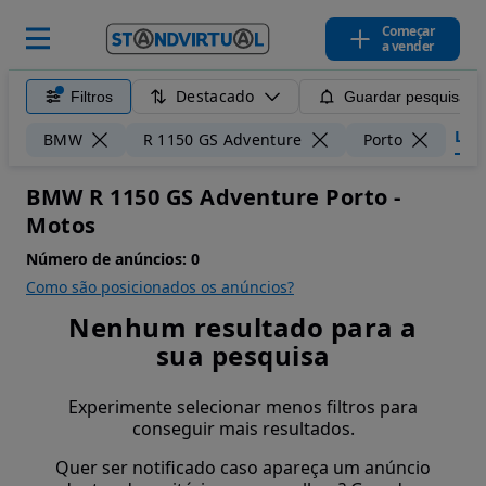
Começar
a vender
Destacado
Filtros
Guardar pesquisa
Limp
BMW
R 1150 GS Adventure
Porto
BMW R 1150 GS Adventure Porto -
Motos
Número de anúncios:
0
Como são posicionados os anúncios?
Nenhum resultado para a
sua pesquisa
Experimente selecionar menos filtros para
conseguir mais resultados.
Quer ser notificado caso apareça um anúncio