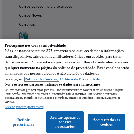
Carros usados mais procurados
Carros Novos
Carreiras
Preocupamo-nos com a sua privacidade
Nós e os nossos parceiros
375
armazenamos e/ou acedemos a informações
num dispositivo, tais como identificadores únicos em cookies para tratar
dados pessoais. Pode aceitar ou gerir as suas escolhas clicando abaixo ou em
qualquer momento na página da política de privacidade. Estas escolhas serão
sinalizadas aos nossos parceiros e não afetarão os dados de
navegação.
Política de Cookies,
Política de Privacidade
Nós e os nossos parceiros tratamos os dados para fornecermos:
Experimenta a aplicação
Utilizar dados de geolocalização precisos. Procurar ativamente as características do dispositivo para
identificação. Armazenar e/ou aceder a informações num dispositivo. Publicidade e conteúdos
personalizados, medição de publicidade e conteúdos, estudos de audiência e desenvolvimento de
serviços.
Lista de parceiros (fornecedores)
Aceitar apenas os
Definir
Aceitar todos os
cookies
preferências
cookies
necessários