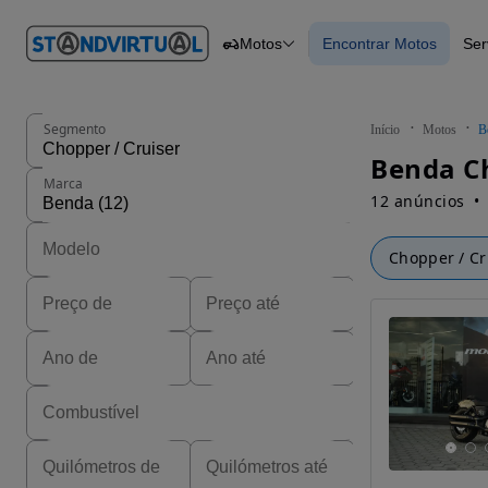
O nº 1
Motos
Encontrar Motos
Ser
em
Carros
Carros
Comerciais
Encontrar Motos
Motos
Barcos
Autocaravanas
Segmento
Início
Motos
B
Pesados
Benda Ch
Marca
12 anúncios
Chopper / Cr