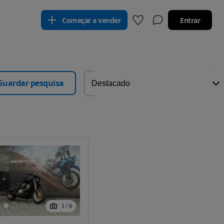
Começar a vender
Entrar
Guardar pesquisa
1
/
6