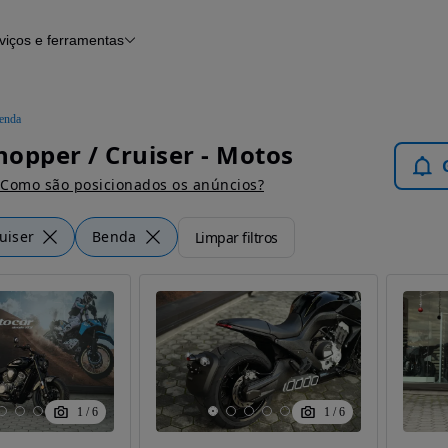
viços e ferramentas
Financiamento
Notícias e artigos
enda
opper / Cruiser - Motos
Como são posicionados os anúncios?
uiser
Benda
Limpar filtros
1
/
6
1
/
6