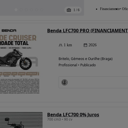
Financiamento
Ofic
1
/
6
Benda LFC700 PRO (FINANCIAMENT
1 km
2026
Britelo, Gémeos e Ourilhe (Braga)
Profissional • Publicado
Benda LFC700 0% Juros
700 cm3 • 90 cv