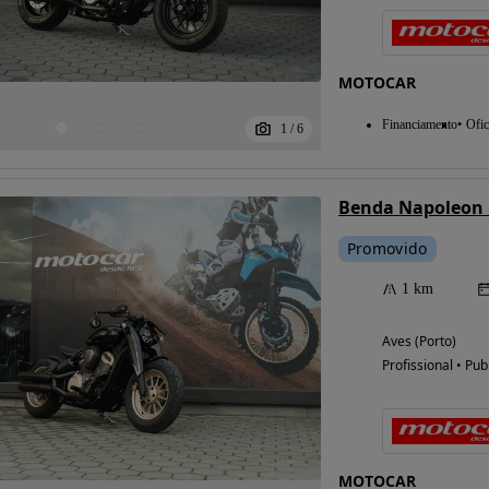
MOTOCAR
Financiamento
Ofic
1
/
6
Benda Napoleon 
Promovido
1 km
Aves (Porto)
Profissional • Pub
MOTOCAR