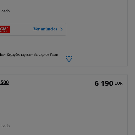
licado
Ver anúncios
ina
Repações rápidas
Serviço de Pneus
6 190
 500
EUR
licado