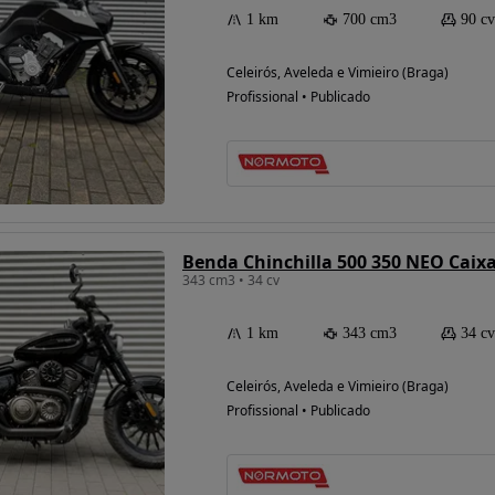
1 km
700 cm3
90 cv
Celeirós, Aveleda e Vimieiro (Braga)
Profissional • Publicado
Benda Chinchilla 500 350 NEO Caixa
343 cm3 • 34 cv
1 km
343 cm3
34 cv
Celeirós, Aveleda e Vimieiro (Braga)
Profissional • Publicado