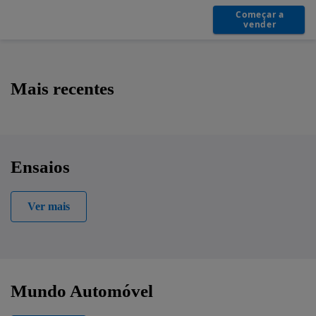
Começar a
vender
S
t
Mais recentes
a
n
d
V
Ensaios
i
r
Ver mais
t
u
a
Mundo Automóvel
l