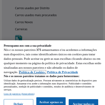
Carros usados por Distrito
Carros usados mais procurados
Carros Novos
Carreiras
Preocupamo-nos com a sua privacidade
Nós e os nossos parceiros
375
armazenamos e/ou acedemos a informações
num dispositivo, tais como identificadores únicos em cookies para tratar
dados pessoais. Pode aceitar ou gerir as suas escolhas clicando abaixo ou em
qualquer momento na página da política de privacidade. Estas escolhas serão
sinalizadas aos nossos parceiros e não afetarão os dados de
navegação.
Política de Cookies,
Política de Privacidade
Nós e os nossos parceiros tratamos os dados para fornecermos:
Experimenta a aplicação
Utilizar dados de geolocalização precisos. Procurar ativamente as características do dispositivo para
identificação. Armazenar e/ou aceder a informações num dispositivo. Publicidade e conteúdos
personalizados, medição de publicidade e conteúdos, estudos de audiência e desenvolvimento de
serviços.
Lista de parceiros (fornecedores)
Aceitar apenas os
Definir
Aceitar todos os