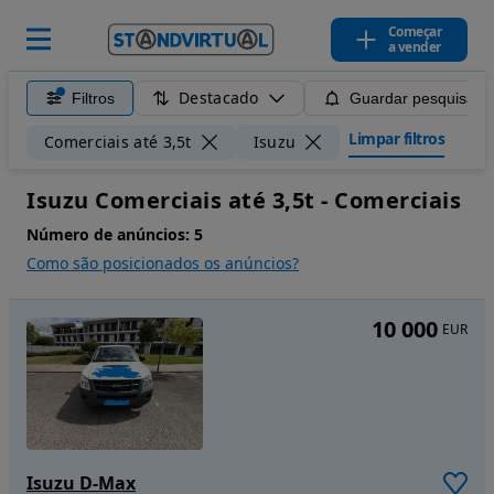
Começar
a vender
Destacado
Filtros
Guardar pesquisa
Limpar filtros
Comerciais até 3,5t
Isuzu
Isuzu Comerciais até 3,5t - Comerciais
Número de anúncios:
5
Como são posicionados os anúncios?
10 000
EUR
Isuzu D-Max