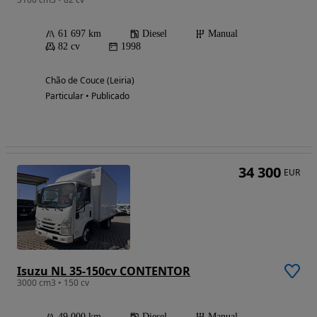
61 697 km
Diesel
Manual
82 cv
1998
Chão de Couce (Leiria)
Particular • Publicado
34 300
EUR
Isuzu NL 35-150cv CONTENTOR
3000 cm3 • 150 cv
49 000 km
Diesel
Manual