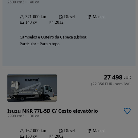
2500 cm3 • 140 cv
371 000 km
Diesel
Manual
140 cv
2012
Campelos e Outeiro da Cabeça (Lisboa)
Particular • Para o topo
27 498
EUR
(
22 356
EUR
-
sem IVA
)
Isuzu NKR 77L-5D C/ Cesto elevatório
2999 cm3 • 130 cv
167 000 km
Diesel
Manual
130 cv
2002