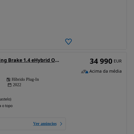
34 990
VW Arteon Shooting Brake 1.4 eHybrid OPF DSG R-Line
EUR
Acima da média
Híbrido Plug-In
2022
astelo)
a o topo
Ver anúncios