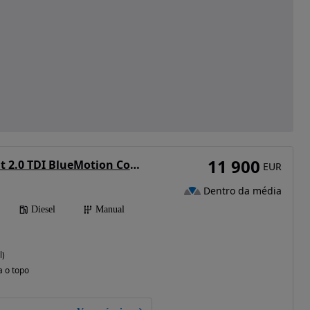
11 900
VW Passat Variant 2.0 TDI BlueMotion Comfortline
EUR
Dentro da média
Diesel
Manual
l)
a o topo