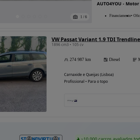
AUTO4YOU - Motor
Financiamento
Ofic
1
/
6
VW Passat Variant 1.9 TDI Trendlin
1896 cm3 • 105 cv
274 987 km
Diesel
Carnaxide e Queijas (Lisboa)
Profissional • Para o topo
~10 000 carros avaliados to