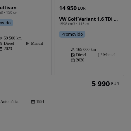
14 950
ultivan
EUR
3 • 150 cv
VW Golf Variant 1.6 TDi Confortline
ovido
1598 cm3 • 115 cv
Promovido
59 500 km
Diesel
Manual
2023
165 000 km
Diesel
Manual
2020
5 990
EUR
Automática
1991