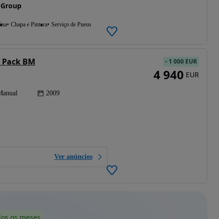
 Group
ina
Chapa e Pintura
Serviço de Pneus
e Pack BM
-
1 000 EUR
4 940
EUR
Manual
2009
Ver anúncios
dos os meses