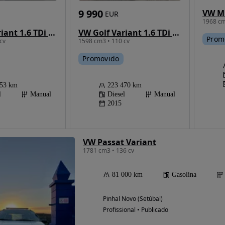
9 990
VW M
EUR
1968 cm
VW Golf Variant 1.6 TDi Confortline
VW Golf Variant 1.6 TDi GPS Edition
Prom
cv
1598 cm3 • 110 cv
Promovido
953 km
223 470 km
l
Manual
Diesel
Manual
2015
VW Passat Variant
1781 cm3 • 136 cv
81 000 km
Gasolina
Pinhal Novo (Setúbal)
Profissional • Publicado