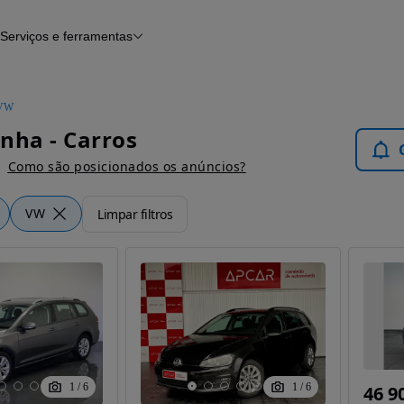
Serviços e ferramentas
Financiamento
Avaliar o meu carro
iamento
Serviço de check-up
Histórico do veículo
VW
Notícias e artigos
nha - Carros
Como são posicionados os anúncios?
VW
Limpar filtros
1
/
6
1
/
6
46 9