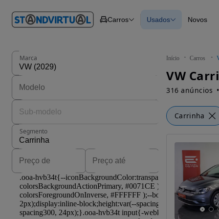
O nº 1
Carros
Usados
Novos
em
Carros
Carros
Comerciais
Todos os carros
Motos
Carros elétricos
Barcos
Carros com financ
Autocaravanas
Novos
Marca
Início
Carros
Pesados
VW Carri
316 anúncios
Carrinha
Segmento