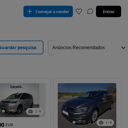
Começar a vender
Entrar
Guardar pesquisa
1
/
6
1
/
6
00
EUR