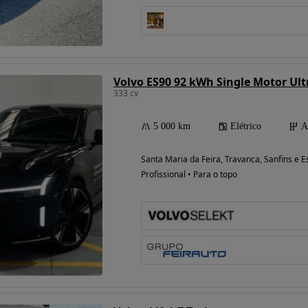
Possibilidade de
financiamento
Volvo ES90 92 kWh Single Motor Ult
333 cv
5 000 km
Elétrico
A
Santa Maria da Feira, Travanca, Sanfins e E
Profissional • Para o topo