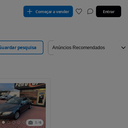
Começar a vender
Entrar
Guardar pesquisa
1
/
6