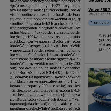
29 890
EUR
1969 cm3 • 455 
Promovido
90 2
Híbri
Autom
2022