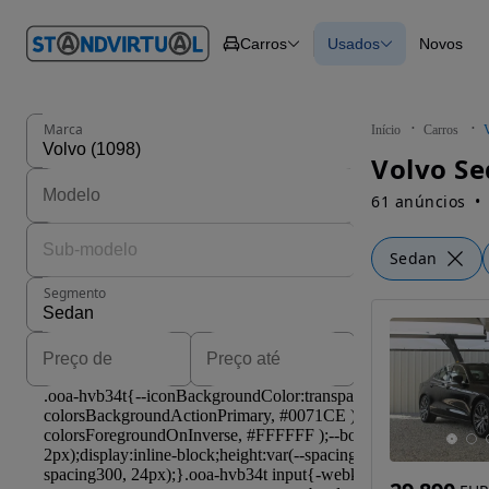
O nº 1
Carros
Usados
Novos
em
Carros
Carros
Comerciais
Todos os carros
Motos
Carros elétricos
Barcos
Carros com financ
Autocaravanas
Novos
Marca
Início
Carros
Pesados
Volvo Se
61 anúncios
Sedan
Segmento