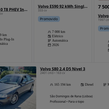
7 50
Volvo ES90 92 kWh Single Motor Ultra
Volvo S60 2.0 T8 PHEV Inscription AWD
333 cv
cv
Promovido
1997 cm
Prom
7 000 km
49 km
Elétrico
do Plug-In
Automática
ática
2026
Volvo S80 2.4 D5 Nivel 3
2401 cm3 • 163 cv
165 194 km
Diesel
São Domingos de Rana (Lisboa)
Profissional • Para o topo