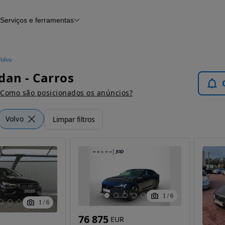
Serviços e ferramentas
Financiamento
Avaliar o meu carro
iamento
Serviço de check-up
Histórico do veículo
Volvo
Notícias e artigos
dan - Carros
Como são posicionados os anúncios?
Volvo
Limpar filtros
1
/
6
1
/
6
76 875
EUR