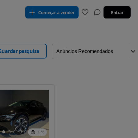
Começar a vender
Entrar
Guardar pesquisa
1
/
6