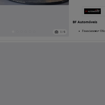
BF Automóveis
Financiamento
Ofic
1
/
6