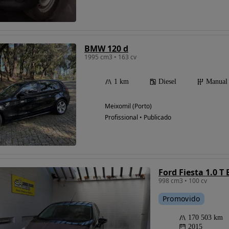
Possibilidade de
BMW 120 d
financiamento
1995 cm3 • 163 cv
1 km
Diesel
Manual
Meixomil (Porto)
Profissional • Publicado
Ford Fiesta 1.0 T
998 cm3 • 100 cv
Promovido
170 503 km
2015