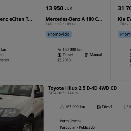
13 950
31 7
EUR
Mercedes-Benz eCitan Tourer 45 kWh
Mercedes-Benz A 180 CDI BE Edition Urban
Kia E
1461 cm3 • 109 cv
170 cv
Promovido
Prom
0 km
160 000 km
ico
Diesel
Manual
ática
2013
Toyota Hilux 2.5 D-4D 4WD CD
2494 cm3 • 144 cv
167 000 km
Diesel
Porto (Porto)
Particular • Publicado