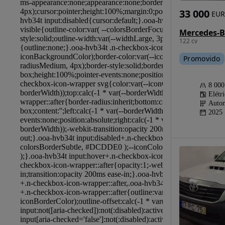
33 000
EUR
122 cv
Promovido
8 00
Elétr
Autom
2025