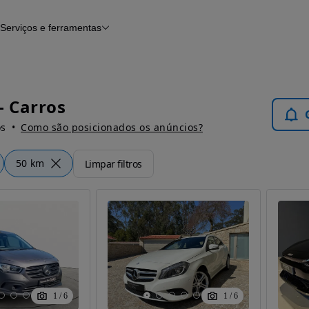
Serviços e ferramentas
Financiamento
Avaliar o meu carro
iamento
Serviço de check-up
Histórico do veículo
Notícias e artigos
- Carros
os
Como são posicionados os anúncios?
50 km
Limpar filtros
1
/
6
1
/
6