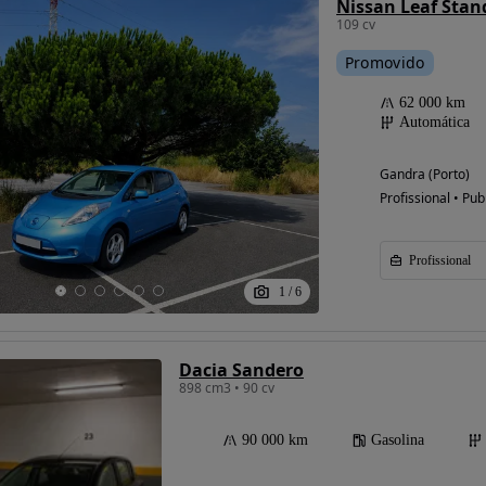
Nissan Leaf Stan
109 cv
Promovido
62 000 km
Automática
Gandra (Porto)
Profissional • Pub
Profissional
1
/
6
Dacia Sandero
898 cm3 • 90 cv
90 000 km
Gasolina