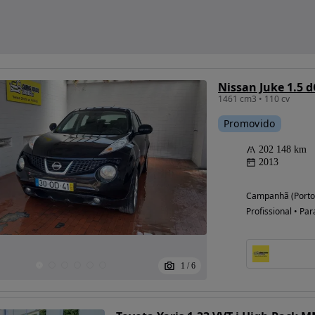
Nissan Juke 1.5 d
1461 cm3 • 110 cv
Promovido
202 148 km
2013
Campanhã (Porto
Profissional • Par
1
/
6