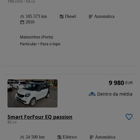
799 cm3 • 54 cv
105 573 km
Diesel
Automática
2010
Matosinhos (Porto)
Particular • Para o topo
9 980
EUR
Dentro da média
Smart ForFour EQ passion
82 cv
24 500 km
Elétrico
Automática