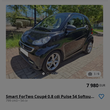
1
/
6
7 980
EUR
Smart ForTwo Coupé 0.8 cdi Pulse 54 Softouch
799 cm3 • 54 cv