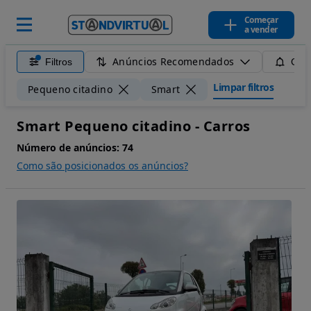
Começar
a vender
Anúncios Recomendados
Filtros
Guar
Limpar filtros
Pequeno citadino
Smart
Smart Pequeno citadino - Carros
Número de anúncios:
74
Como são posicionados os anúncios?