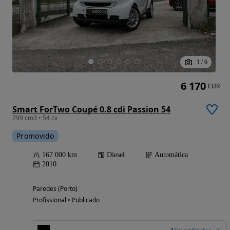
1
/
6
6 170
EUR
Smart ForTwo Coupé 0.8 cdi Passion 54
799 cm3 • 54 cv
Promovido
167 000 km
Diesel
Automática
2010
Paredes (Porto)
Profissional • Publicado