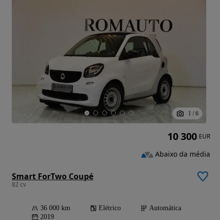
1
/
6
10 300
EUR
Abaixo da média
Smart ForTwo Coupé
82 cv
36 000 km
Elétrico
Automática
2019