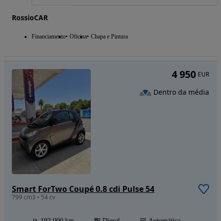
RossioCAR
Financiamento
Oficina
Chapa e Pintura
4 950
EUR
Dentro da média
Smart ForTwo Coupé 0.8 cdi Pulse 54
799 cm3 • 54 cv
192 000 km
Diesel
Automática