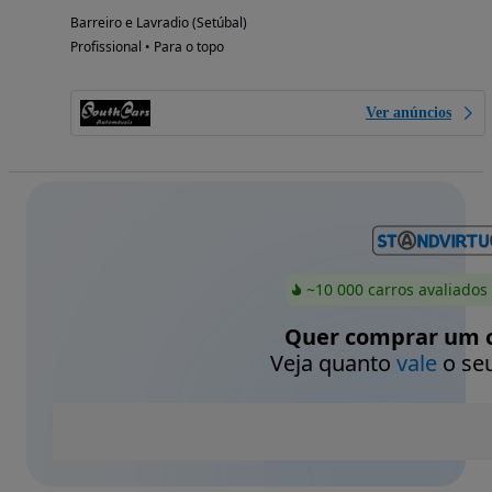
Barreiro e Lavradio (Setúbal)
Profissional • Para o topo
Ver anúncios
~10 000 carros avaliados
Quer comprar um c
Veja quanto
vale
o seu