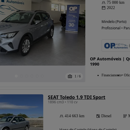
75 000 km
2022
Mindelo (Porto)
Profissional • Par
OP Automóveis | Qu
1990
Financiamento
Ofic
1
/
6
SEAT Toledo 1.9 TDI Sport
1896 cm3 • 110 cv
414 663 km
Diesel
Viana do Castelo (Viana do Castelo)