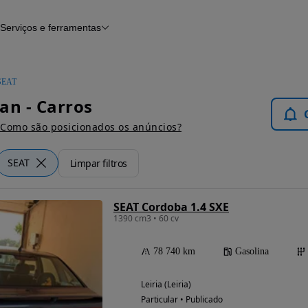
Serviços e ferramentas
Financiamento
Avaliar o meu carro
iamento
Serviço de check-up
Histórico do veículo
SEAT
Notícias e artigos
an - Carros
Como são posicionados os anúncios?
SEAT
Limpar filtros
SEAT Cordoba 1.4 SXE
1390 cm3 • 60 cv
78 740 km
Gasolina
Leiria (Leiria)
Particular • Publicado