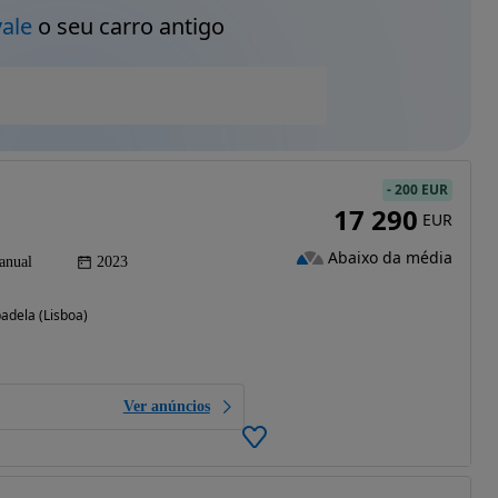
vale
o seu carro antigo
-
200 EUR
17 290
EUR
Abaixo da média
anual
2023
badela (Lisboa)
Ver anúncios