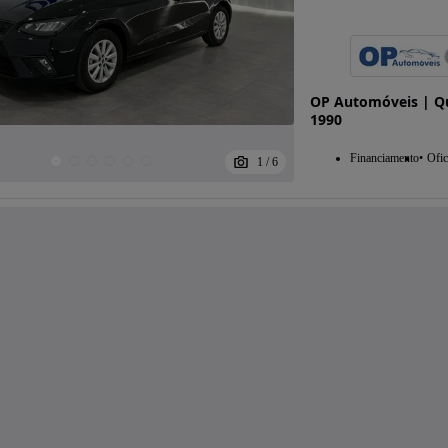
OP Automóveis | Qu
1990
Financiamento
Ofic
1
/
6