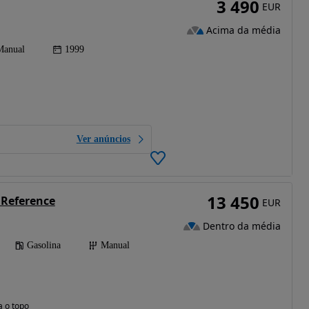
3 490
EUR
Acima da média
Manual
1999
Ver anúncios
13 450
I Reference
EUR
Dentro da média
Gasolina
Manual
a o topo