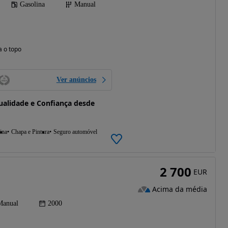
Gasolina
Manual
a o topo
Ver anúncios
alidade e Confiança desde
ina
Chapa e Pintura
Seguro automóvel
2 700
EUR
Acima da média
Manual
2000