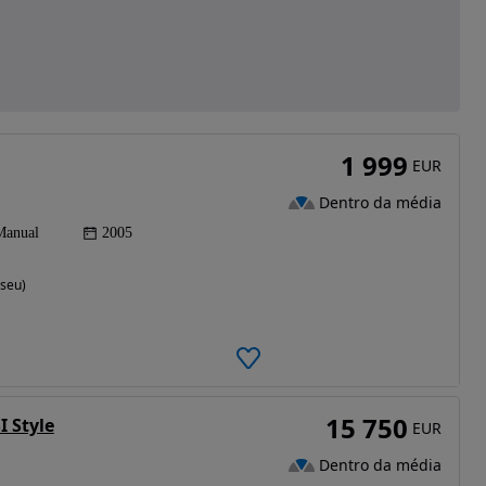
1 999
EUR
Dentro da média
Manual
2005
iseu)
15 750
I Style
EUR
Dentro da média