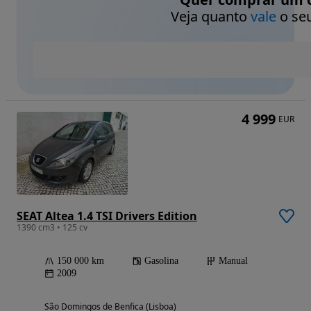
Veja quanto
vale
o seu
4 999
EUR
SEAT Altea 1.4 TSI Drivers Edition
1390 cm3 • 125 cv
150 000 km
Gasolina
Manual
2009
São Domingos de Benfica (Lisboa)