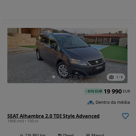
1
/
6
19 990
-
910 EUR
EUR
Dentro da média
SEAT Alhambra 2.0 TDI Style Advanced
1968 cm3 • 150 cv
226 883 km
Diesel
Manual