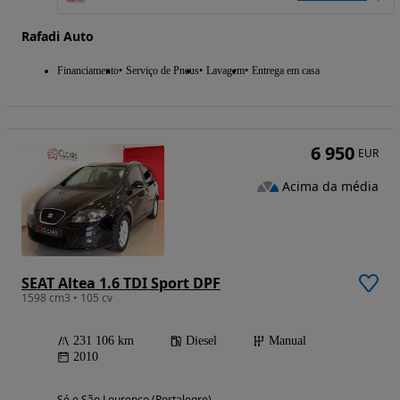
Rafadi Auto
Financiamento
Serviço de Pneus
Lavagem
Entrega em casa
6 950
EUR
Acima da média
SEAT Altea 1.6 TDI Sport DPF
1598 cm3 • 105 cv
231 106 km
Diesel
Manual
2010
Sé e São Lourenço (Portalegre)