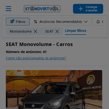
Começar
a vender
Anúncios Recomendados
Filtros
Guar
Limpar filtros
Monovolume
SEAT
SEAT Monovolume - Carros
Número de anúncios:
41
Como são posicionados os anúncios?