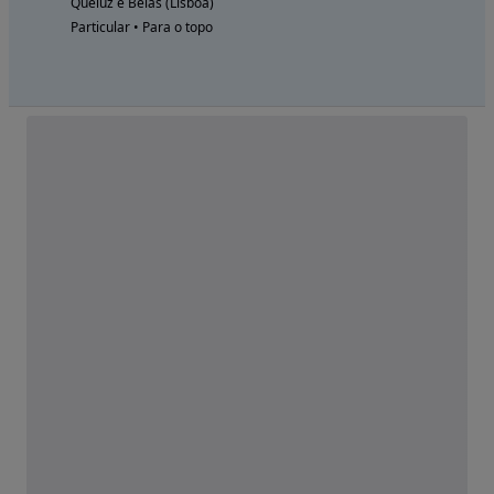
Queluz e Belas (Lisboa)
Particular • Para o topo