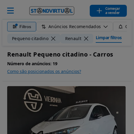
Começar
a vender
Anúncios Recomendados
Filtros
Guar
Limpar filtros
Pequeno citadino
Renault
Renault Pequeno citadino - Carros
Número de anúncios:
19
Como são posicionados os anúncios?