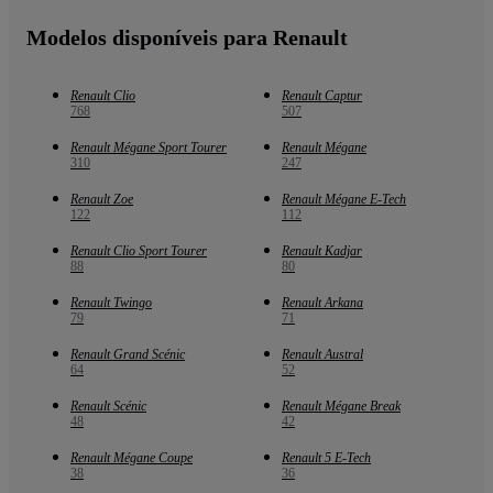
Modelos disponíveis para Renault
Renault Clio
Renault Captur
768
507
Renault Mégane Sport Tourer
Renault Mégane
310
247
Renault Zoe
Renault Mégane E-Tech
122
112
Renault Clio Sport Tourer
Renault Kadjar
88
80
Renault Twingo
Renault Arkana
79
71
Renault Grand Scénic
Renault Austral
64
52
Renault Scénic
Renault Mégane Break
48
42
Renault Mégane Coupe
Renault 5 E-Tech
38
36