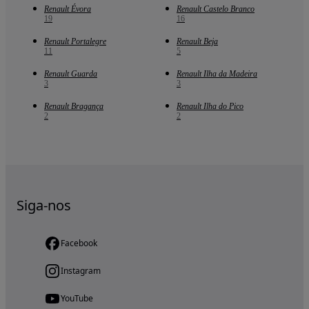
Renault Évora
Renault Castelo Branco
19
16
Renault Portalegre
Renault Beja
11
5
Renault Guarda
Renault Ilha da Madeira
3
3
Renault Bragança
Renault Ilha do Pico
2
2
Siga-nos
Facebook
Instagram
YouTube