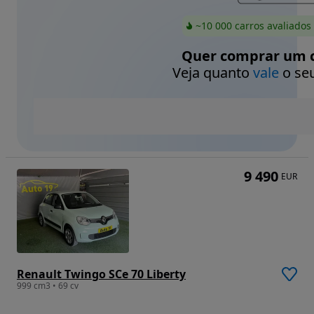
~10 000 carros avaliados
Quer comprar um c
Veja quanto
vale
o seu
9 490
EUR
Renault Twingo SCe 70 Liberty
999 cm3 • 69 cv