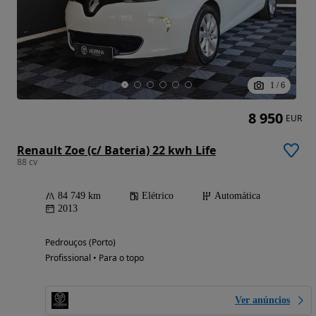
1
/
6
8 950
EUR
Renault Zoe (c/ Bateria) 22 kwh Life
88 cv
84 749 km
Elétrico
Automática
2013
Pedrouços (Porto)
Profissional • Para o topo
Ver anúncios