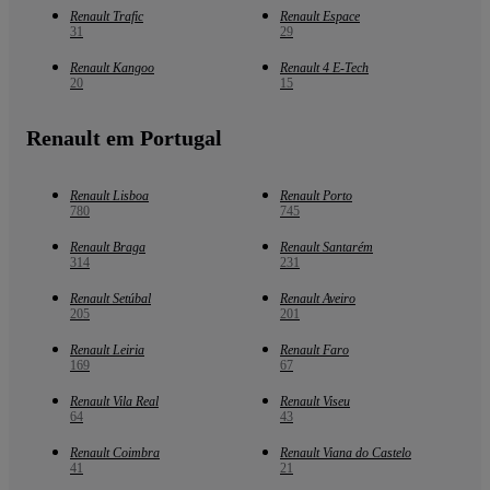
Renault Trafic
Renault Espace
31
29
Renault Kangoo
Renault 4 E-Tech
20
15
Renault em Portugal
Renault Lisboa
Renault Porto
780
745
Renault Braga
Renault Santarém
314
231
Renault Setúbal
Renault Aveiro
205
201
Renault Leiria
Renault Faro
169
67
Renault Vila Real
Renault Viseu
64
43
Renault Coimbra
Renault Viana do Castelo
41
21