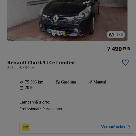
1
/
6
7 490
EUR
Renault Clio 0.9 TCe Limited
898 cm3 • 90 cv
75 396 km
Gasolina
Manual
2016
Campanhã (Porto)
Profissional • Para o topo
Ver anúncios