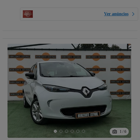
Ver anúncios
1
/
6