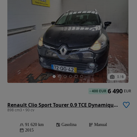
1
/
6
6 490
-
400 EUR
EUR
Renault Clio Sport Tourer 0.9 TCE Dynamique S
898 cm3 • 90 cv
91 620 km
Gasolina
Manual
2015