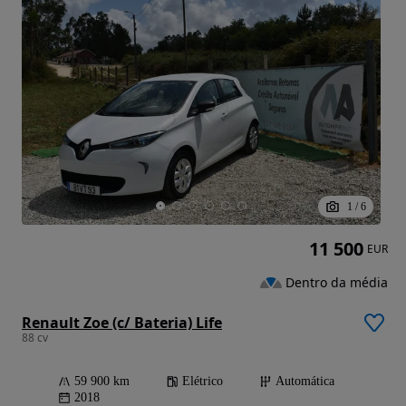
1
/
6
11 500
EUR
Dentro da média
Renault Zoe (c/ Bateria) Life
88 cv
59 900 km
Elétrico
Automática
2018