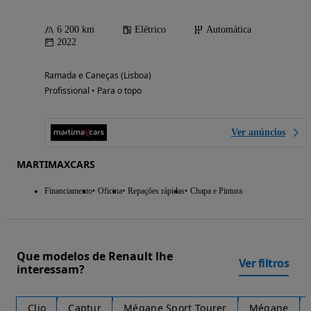
6 200 km
Elétrico
Automática
2022
Ramada e Caneças (Lisboa)
Profissional • Para o topo
Ver anúncios
MARTIMAXCARS
Financiamento
Oficina
Repações rápidas
Chapa e Pintura
Que modelos de Renault lhe
Ver filtros
interessam?
Clio
Captur
Mégane Sport Tourer
Mégane