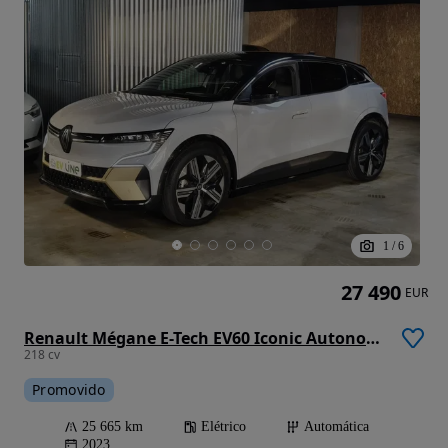
1
/
6
27 490
EUR
Renault Mégane E-Tech EV60 Iconic Autonomia Conforto
218 cv
Promovido
25 665 km
Elétrico
Automática
2023