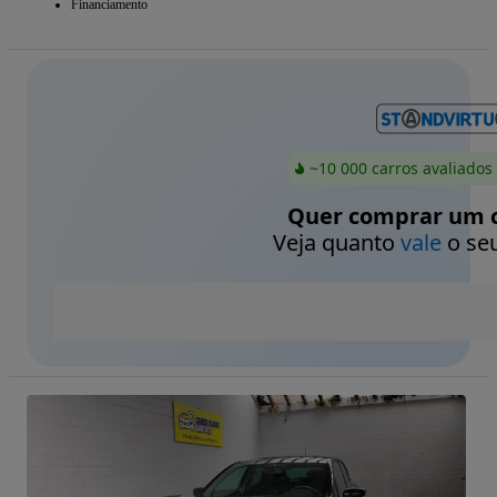
Financiamento
~10 000 carros avaliados
Quer comprar um c
Veja quanto
vale
o seu