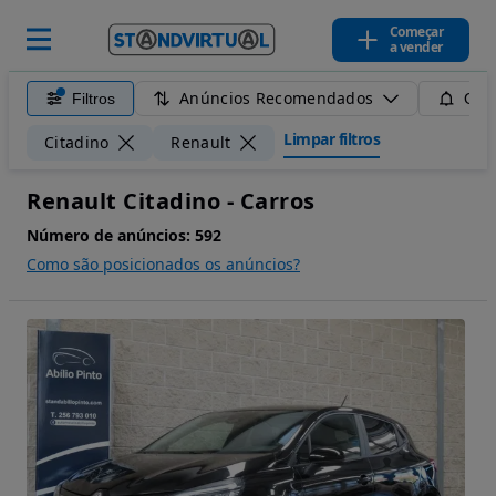
Começar
a vender
Anúncios Recomendados
Filtros
Guar
Limpar filtros
Citadino
Renault
Renault Citadino - Carros
Número de anúncios:
592
Como são posicionados os anúncios?