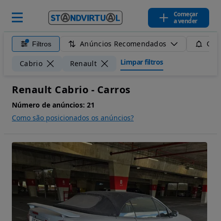
Começar
a vender
Anúncios Recomendados
Filtros
Guar
Limpar filtros
Cabrio
Renault
Renault Cabrio - Carros
Número de anúncios:
21
Como são posicionados os anúncios?