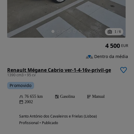
1
/
6
4 500
EUR
Dentro da média
Renault Mégane Cabrio ver-1-4-16v-privil-ge
1390 cm3 • 95 cv
Promovido
76 655 km
Gasolina
Manual
2002
Santo António dos Cavaleiros e Frielas (Lisboa)
Profissional • Publicado