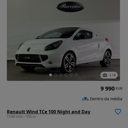
1
/
6
9 990
EUR
Dentro da média
Renault Wind TCe 100 Night and Day
1149 cm3 • 102 cv