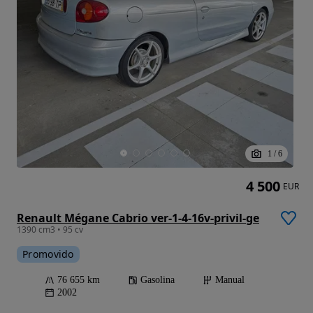
1
/
6
4 500
EUR
Renault Mégane Cabrio ver-1-4-16v-privil-ge
1390 cm3 • 95 cv
Promovido
76 655 km
Gasolina
Manual
2002