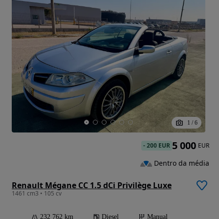
1
/
6
5 000
-
200 EUR
EUR
Dentro da média
Renault Mégane CC 1.5 dCi Privilège Luxe
1461 cm3 • 105 cv
232 762 km
Diesel
Manual