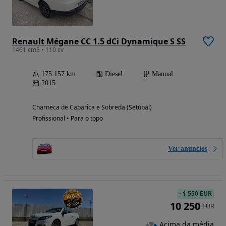
Renault Mégane CC 1.5 dCi Dynamique S SS
1461 cm3 • 110 cv
175 157 km
Diesel
Manual
2015
Charneca de Caparica e Sobreda (Setúbal)
Profissional • Para o topo
Ver anúncios
-
1 550 EUR
10 250
EUR
Acima da média