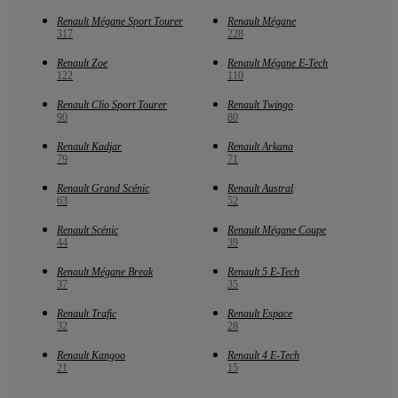
Renault Mégane Sport Tourer
Renault Mégane
317
228
Renault Zoe
Renault Mégane E-Tech
122
110
Renault Clio Sport Tourer
Renault Twingo
90
80
Renault Kadjar
Renault Arkana
79
71
Renault Grand Scénic
Renault Austral
63
52
Renault Scénic
Renault Mégane Coupe
44
39
Renault Mégane Break
Renault 5 E-Tech
37
35
Renault Trafic
Renault Espace
32
28
Renault Kangoo
Renault 4 E-Tech
21
15