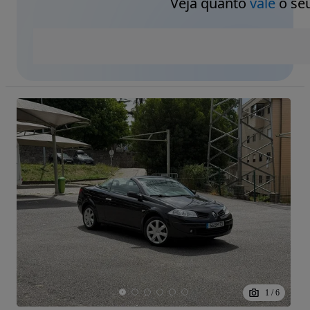
Veja quanto
vale
o seu
1
/
6