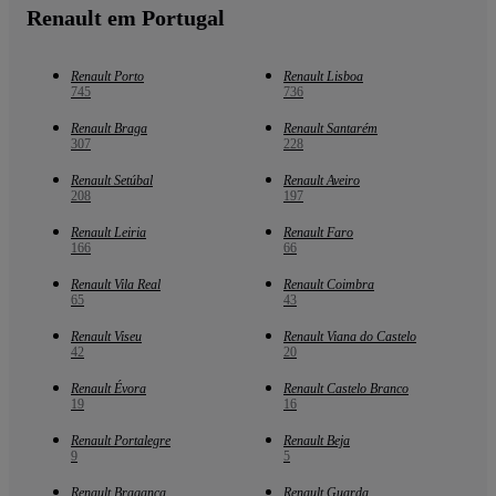
Renault em Portugal
Renault Porto
Renault Lisboa
745
736
Renault Braga
Renault Santarém
307
228
Renault Setúbal
Renault Aveiro
208
197
Renault Leiria
Renault Faro
166
66
Renault Vila Real
Renault Coimbra
65
43
Renault Viseu
Renault Viana do Castelo
42
20
Renault Évora
Renault Castelo Branco
19
16
Renault Portalegre
Renault Beja
9
5
Renault Bragança
Renault Guarda