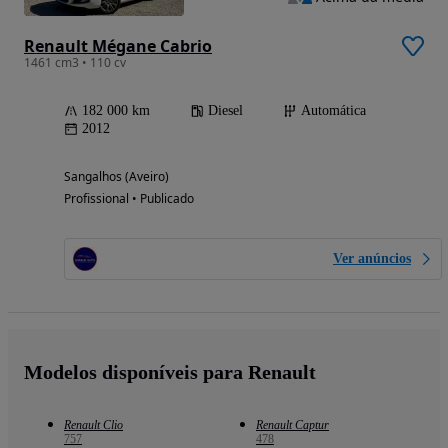
Renault Mégane Cabrio
1461 cm3 • 110 cv
182 000 km
Diesel
Automática
2012
Sangalhos (Aveiro)
Profissional • Publicado
Ver anúncios
Modelos disponíveis para Renault
Renault Clio
Renault Captur
757
478