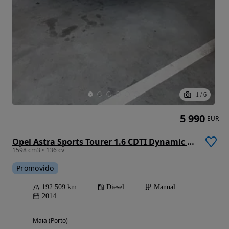
1
/
6
5 990
EUR
Opel Astra Sports Tourer 1.6 CDTI Dynamic S/S
1598 cm3 • 136 cv
Promovido
192 509 km
Diesel
Manual
2014
Maia (Porto)