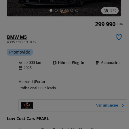
1
/
6
299 990
EUR
BMW M5
4395 cm3 • 910 cv
Promovido
20 000 km
Híbrido Plug-In
Automática
2025
Meixomil (Porto)
Profissional • Publicado
Ver anúncios
Low Cost Cars PEARL