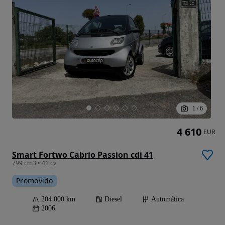
1
/
6
4 610
EUR
Smart Fortwo Cabrio Passion cdi 41
799 cm3 • 41 cv
Promovido
204 000 km
Diesel
Automática
2006