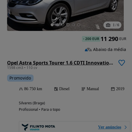
1
/
6
11 290
-
200 EUR
EUR
Abaixo da média
Opel Astra Sports Tourer 1.6 CDTI Innovation S/S
1598 cm3 • 110 cv
Promovido
86 750 km
Diesel
Manual
2019
Silvares (Braga)
Profissional • Para o topo
Ver anúncios