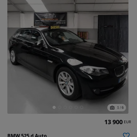
1
/
6
13 900
EUR
BMW 525 d Auto