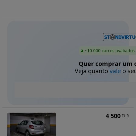
~10 000 carros avaliados
Quer comprar um c
Veja quanto
vale
o seu
4 500
EUR