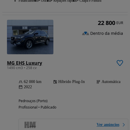
Financiamento
Oficina
Repações rápidas
Chapa e Pintura
22 800
EUR
Dentro da média
MG EHS Luxury
1490 cm3 • 258 cv
62 000 km
Híbrido Plug-In
Automática
2022
Pedrouços (Porto)
Profissional • Publicado
Ver anúncios