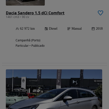
Dacia Sandero 1.5 dCi Comfort
1461 cm3 • 90 cv
62 972 km
Diesel
Manual
2018
Campanhã (Porto)
Particular • Publicado