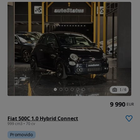
1
/
6
9 990
EUR
Fiat 500C 1.0 Hybrid Connect
999 cm3 • 70 cv
Promovido