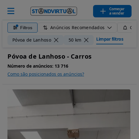
Começar
a vender
Anúncios Recomendados
Filtros
Guar
Limpar filtros
Póvoa de Lanhoso
50 km
Póvoa de Lanhoso - Carros
Número de anúncios:
13 716
Como são posicionados os anúncios?